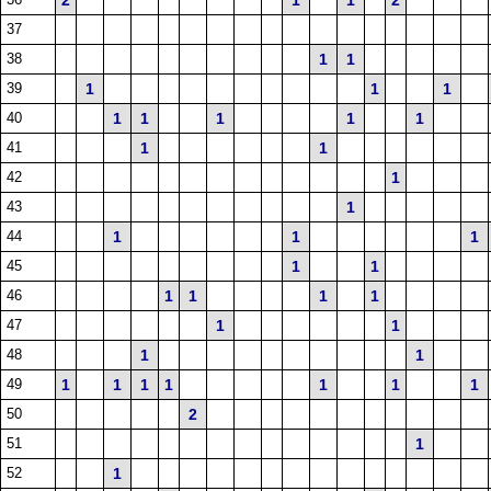
2
1
1
2
37
38
1
1
39
1
1
1
40
1
1
1
1
1
41
1
1
42
1
43
1
44
1
1
1
45
1
1
46
1
1
1
1
47
1
1
48
1
1
49
1
1
1
1
1
1
1
50
2
51
1
52
1