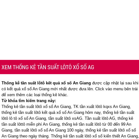
XEM THỐNG KÊ TẦN SUẤT LÔTÔ XỔ SỐ AG
Thống kê tần suất lôtô kết quả xổ số An Giang
được cập nhật lại sau khi
có kết quả xổ số An Giang mới nhất được đưa lên. Click vào menu bên trái
để xem thêm các loại thống kê khác.
Từ khóa tìm kiếm trang này:
Thống kê tần suất lôtô xổ số An Giang, TK tần xuất lôtô kqxs An Giang,
thống kê tần suất lôtô kết quả xổ số An Giang hôm nay, thống kê tần suất
lôtô lô tô xổ số An Giang, tần suất lôtô xsAG. Tần suất lôtô AG, thống kê
tần suất lôttô miễn phí An Giang, thống kê tần suất lôtô từ 00 đến 99 An
Giang, tần suất lôtô xổ số An Giang 100 ngày, thống kê tần suất lôtô xổ số
An Giang theo ngày tháng. Thống kê tần suất lôtô xổ số kiến thiết An Giang,