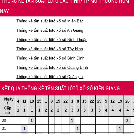
THỐNG KÊ TẦN SUẤT LÔTÔ CÁC TỈNH/ TP MỞ THƯỞNG HÔM
NAY
Thống kê tần suất lôtô xổ số Miền Bắc
Thống kê tần suất lôtô xổ số An Giang
Thống kê tần suất lôtô xổ số Bình Thuận
Thống kê tần suất lôtô xổ số Tây Ninh
Thống kê tần suất lôtô xổ số Bình Định
Thống kê tần suất lôtô xổ số Quảng Bình
Thống kê tần suất lôtô xổ số Quảng Trị
KẾT QUẢ THỐNG KÊ TẦN SUẤT LÔTÔ XỔ SỐ KIÊN GIANG
Ngày
4
11
18
25
1
8
15
22
1
8
15
22
29
5
12
19
26
\
-
-
-
-
-
-
-
-
-
-
-
-
-
-
-
-
-
Cặp
1
1
1
1
2
2
2
2
3
3
3
3
3
4
4
4
4
số
00
1
1
2
01
1
1
1