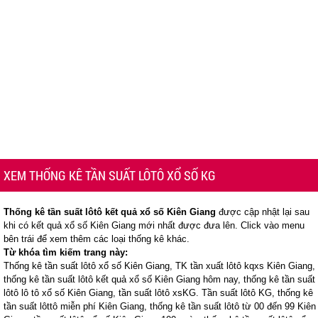
XEM THỐNG KÊ TẦN SUẤT LÔTÔ XỔ SỐ KG
Thống kê tần suất lôtô kết quả xổ số Kiên Giang
được cập nhật lại sau
khi có kết quả xổ số Kiên Giang mới nhất được đưa lên. Click vào menu
bên trái để xem thêm các loại thống kê khác.
Từ khóa tìm kiếm trang này:
Thống kê tần suất lôtô xổ số Kiên Giang, TK tần xuất lôtô kqxs Kiên Giang,
thống kê tần suất lôtô kết quả xổ số Kiên Giang hôm nay, thống kê tần suất
lôtô lô tô xổ số Kiên Giang, tần suất lôtô xsKG. Tần suất lôtô KG, thống kê
tần suất lôttô miễn phí Kiên Giang, thống kê tần suất lôtô từ 00 đến 99 Kiên