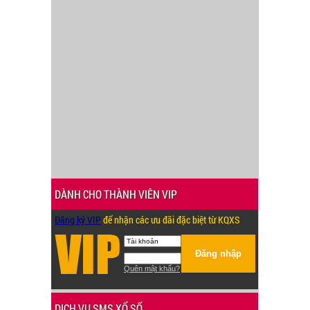
DÀNH CHO THÀNH VIÊN VIP
Đăng ký VIP
để nhận các ưu đãi đặc biệt từ KQXS
Đăng nhập
Quên mật khẩu?
DỊCH VỤ SMS XỔ SỐ