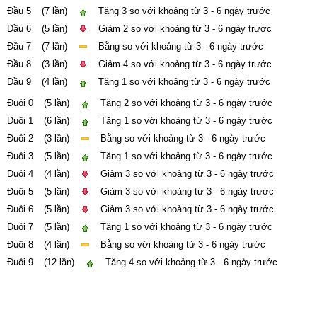
Đầu 5
(7 lần)
Tăng 3 so với khoảng từ 3 - 6 ngày trước
Đầu 6
(5 lần)
Giảm 2 so với khoảng từ 3 - 6 ngày trước
Đầu 7
(7 lần)
Bằng so với khoảng từ 3 - 6 ngày trước
Đầu 8
(3 lần)
Giảm 4 so với khoảng từ 3 - 6 ngày trước
Đầu 9
(4 lần)
Tăng 1 so với khoảng từ 3 - 6 ngày trước
Đuôi 0
(5 lần)
Tăng 2 so với khoảng từ 3 - 6 ngày trước
Đuôi 1
(6 lần)
Tăng 1 so với khoảng từ 3 - 6 ngày trước
Đuôi 2
(3 lần)
Bằng so với khoảng từ 3 - 6 ngày trước
Đuôi 3
(5 lần)
Tăng 1 so với khoảng từ 3 - 6 ngày trước
Đuôi 4
(4 lần)
Giảm 3 so với khoảng từ 3 - 6 ngày trước
Đuôi 5
(5 lần)
Giảm 3 so với khoảng từ 3 - 6 ngày trước
Đuôi 6
(5 lần)
Giảm 3 so với khoảng từ 3 - 6 ngày trước
Đuôi 7
(5 lần)
Tăng 1 so với khoảng từ 3 - 6 ngày trước
Đuôi 8
(4 lần)
Bằng so với khoảng từ 3 - 6 ngày trước
Đuôi 9
(12 lần)
Tăng 4 so với khoảng từ 3 - 6 ngày trước