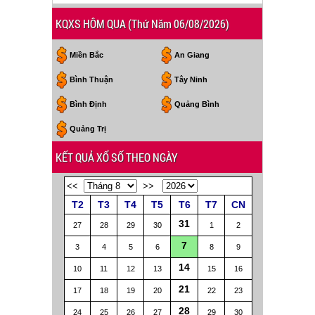
KQXS HÔM QUA (Thứ Năm 06/08/2026)
Miền Bắc
An Giang
Bình Thuận
Tây Ninh
Bình Định
Quảng Bình
Quảng Trị
KẾT QUẢ XỔ SỐ THEO NGÀY
<<
>>
T2
T3
T4
T5
T6
T7
CN
31
27
28
29
30
1
2
7
3
4
5
6
8
9
14
10
11
12
13
15
16
21
17
18
19
20
22
23
28
24
25
26
27
29
30