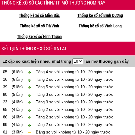
THỐNG KÊ XỔ SỐ CÁC TỈNH/ TP MỞ THƯỞNG HÔM NAY
Thống kê xổ số Miền Bắc
Thống kê xổ số Bình Dương
Thống kê xổ số Trà Vinh
Thống kê xổ số Vĩnh Long
Thống kê xổ số Ninh Thuận
KẾT QUẢ THỐNG KÊ XỔ SỐ GIA LAI
12 cặp số xuất hiện nhiều nhất trong
lần mở thưởng gần đây
05
(6 lần)
Tăng 4 so với khoảng từ 10 - 20 ngày trước
16
(6 lần)
Tăng 2 so với khoảng từ 10 - 20 ngày trước
39
(5 lần)
Tăng 5 so với khoảng từ 10 - 20 ngày trước
90
(5 lần)
Tăng 3 so với khoảng từ 10 - 20 ngày trước
23
(4 lần)
Tăng 3 so với khoảng từ 10 - 20 ngày trước
65
(4 lần)
Tăng 2 so với khoảng từ 10 - 20 ngày trước
86
(4 lần)
Tăng 2 so với khoảng từ 10 - 20 ngày trước
99
(4 lần)
Tăng 2 so với khoảng từ 10 - 20 ngày trước
01
(3 lần)
Bằng so với khoảng từ 10 - 20 ngày trước