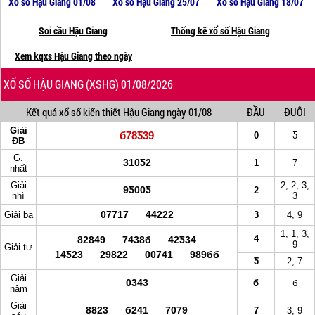
Xổ số Hậu Giang 01/08
Xổ số Hậu Giang 25/07
Xổ số Hậu Giang 18/07
Soi cầu Hậu Giang
Thống kê xổ số Hậu Giang
Xem kqxs Hậu Giang theo ngày
XỔ SỐ HẬU GIANG (XSHG) 01/08/2026
Kết quả xổ số kiến thiết Hậu Giang ngày 01/08
ĐẦU
ĐUÔI
Giải
б78Ƽ39
0
Ƽ
ĐB
G.
310Ƽ2
1
7
nhất
Giải
2, 2, 3,
9Ƽ00Ƽ
2
nhì
3
07717 44222
Giải ba
3
4, 9
1, 1, 3,
4
82849 7438б 42Ƽ34
9
Giải tư
14Ƽ23 29822 00741 989бб
Ƽ
2, 7
Giải
0343
б
б
năm
Giải
8823 б241 7079
7
3, 9