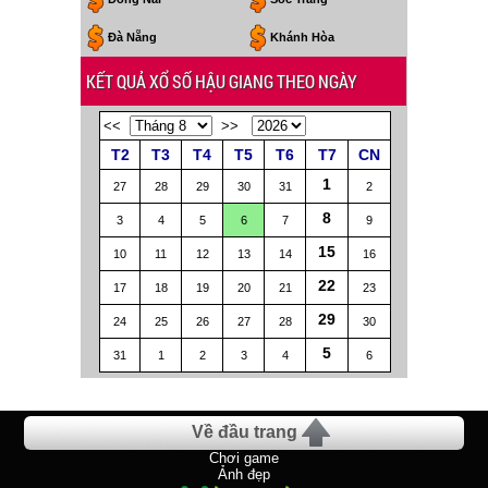
Đà Nẵng
Khánh Hòa
KẾT QUẢ XỔ SỐ HẬU GIANG THEO NGÀY
<<
>>
T2
T3
T4
T5
T6
T7
CN
1
27
28
29
30
31
2
8
3
4
5
6
7
9
15
10
11
12
13
14
16
22
17
18
19
20
21
23
29
24
25
26
27
28
30
5
31
1
2
3
4
6
Về đầu trang
Chơi game
Ảnh đẹp