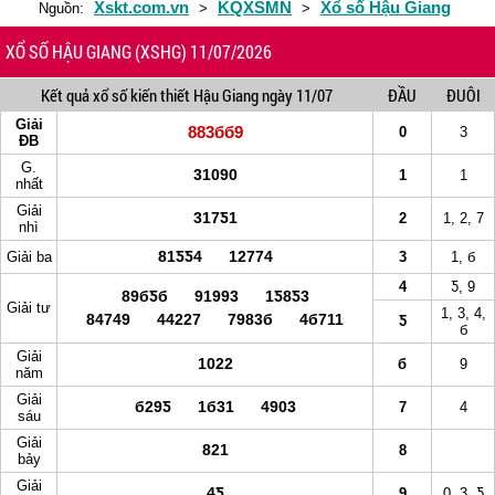
Xskt.com.vn
KQXSMN
Xổ số Hậu Giang
Nguồn:
>
>
XỔ SỐ HẬU GIANG (XSHG) 11/07/2026
Kết quả xổ số kiến thiết Hậu Giang ngày 11/07
ĐẦU
ĐUÔI
Giải
883бб9
0
3
ĐB
G.
31090
1
1
nhất
Giải
317Ƽ1
2
1, 2, 7
nhì
81ƼƼ4 12774
Giải ba
3
1, б
4
Ƽ, 9
89бƼб 91993 1Ƽ8Ƽ3
Giải tư
1, 3, 4,
84749 44227 7983б 4б711
Ƽ
б
Giải
1022
б
9
năm
Giải
б29Ƽ 1б31 4903
7
4
sáu
Giải
821
8
bảy
Giải
4Ƽ
9
0, 3, Ƽ