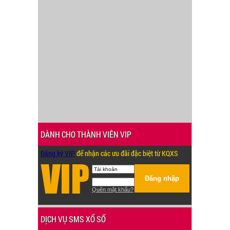
DÀNH CHO THÀNH VIÊN VIP
Đăng ký VIP
để nhận các ưu đãi đặc biệt từ KQXS
Đăng nhập
Quên mật khẩu?
DỊCH VỤ SMS XỔ SỐ