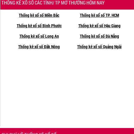
THỐNG KÊ XỔ SỐ CÁC TỈNH/ TP MỞ THƯỞNG HÔM NAY
Thống kê xổ số Miền Bắc
Thống kê xổ số TP. HCM
Thống kê xổ số Bình Phước
Thống kê xổ số Hậu Giang
Thống kê xổ số Long An
Thống kê xổ số Đà Nẵng
Thống kê xổ số Đắk Nông
Thống kê xổ số Quảng Ngãi