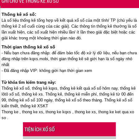
GHI CHÚ VỀ THỐNG KÊ XỔ SỐ
Thống kê xổ số:
Là số liệu thống kê tổng hợp về kết quả xổ số của một tỉnh/ TP (chủ yếu là
thống kê 2 số cuối cùng của các giải). Các thông tin thống kê thường là số
lần xuất hiện, các số xuất hiện nhiều lần/ ít lần theo giải đặc biệt hoặc các
giải khác trong một khoảng thời gian nào đó.
Thời gian thống kê xổ số
- Nếu bạn chưa đăng nhập: để đảm bảo tốc độ xử lý dữ liệu, nếu bạn chưa
đăng nhập trên kqxs.mobi, thời gian thống kê sẽ giới hạn là số ngày nhỏ
nhất
- Đã đăng nhập VIP: không giới hạn thời gian xem
Từ khóa tìm kiếm trang này:
Thống kê xổ số, thống kê kqxs, thống kê kết quả xổ số hôm nay, thống kê
lôtô xổ số, thống kê xs. Thống kê, thống kê miễn phí, thống kê từ 00 đến
99, thống kê xổ số 100 ngày, thống kê xổ số theo tháng. Thống kê xổ số
kiến thiết, thống kê XSKT
Thong ke , thong ke xs, thong ke kqxs , thong ke xs, thong ke ket qua xo
so .
TIỆN ÍCH XỔ SỐ