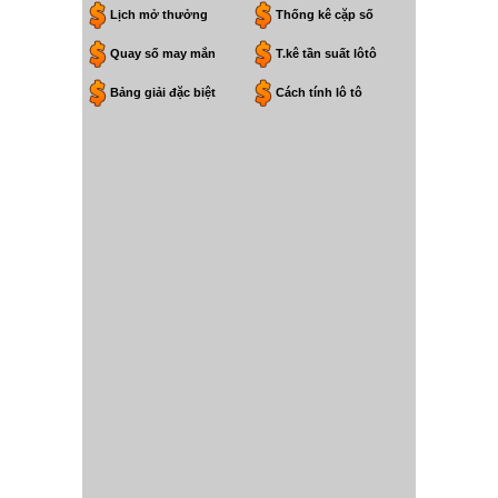
Lịch mở thưởng
Thống kê cặp số
Quay số may mắn
T.kê tần suất lôtô
Bảng giải đặc biệt
Cách tính lô tô