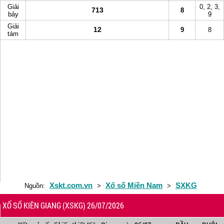
Giải
0, 2, 3,
713
8
bảy
9
Giải
12
9
8
tám
Xskt.com.vn
Xổ số Miền Nam
SXKG
Nguồn:
>
>
XỔ SỐ KIÊN GIANG (XSKG) 26/07/2026