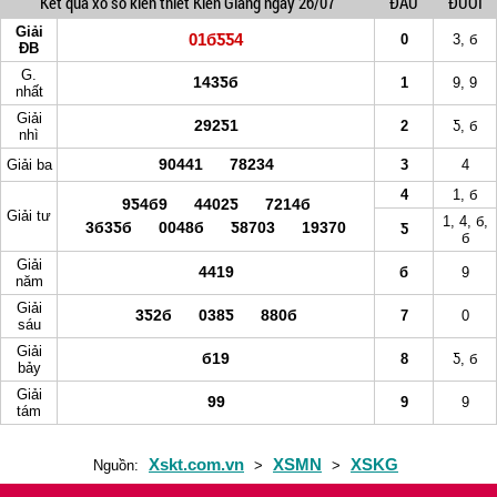
Kết quả xổ số kiến thiết Kiên Giang ngày 2б/07
ĐẦU
ĐUÔI
Giải
01бƼƼ4
0
3, б
ĐB
G.
143Ƽб
1
9, 9
nhất
Giải
292Ƽ1
2
Ƽ, б
nhì
90441 78234
Giải ba
3
4
4
1, б
9Ƽ4б9 4402Ƽ 7214б
Giải tư
1, 4, б,
3б3Ƽб 0048б Ƽ8703 19370
Ƽ
б
Giải
4419
б
9
năm
Giải
3Ƽ2б 038Ƽ 880б
7
0
sáu
Giải
б19
8
Ƽ, б
bảy
Giải
99
9
9
tám
Xskt.com.vn
XSMN
XSKG
Nguồn:
>
>