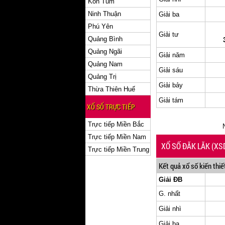
Kon Tum
Ninh Thuận
Giải ba
Phú Yên
Giải tư
Quảng Bình
Quảng Ngãi
Giải năm
Quảng Nam
Giải sáu
Quảng Trị
Giải bảy
Thừa Thiên Huế
Giải tám
XỔ SỐ TRỰC TIẾP
Trực tiếp Miền Bắc
Trực tiếp Miền Nam
XỔ SỐ ĐĂK LĂK (XS
Trực tiếp Miền Trung
Kết quả xổ số kiến thi
Giải ĐB
G. nhất
Giải nhì
Giải ba