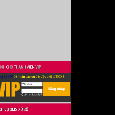
NH CHO THÀNH VIÊN VIP
ng ký VIP
để nhận các ưu đãi đặc biệt từ KQXS
Đăng nhập
Quên mật khẩu?
CH VỤ SMS XỔ SỐ