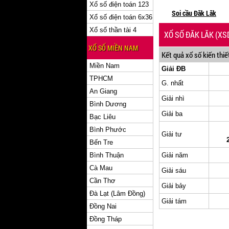
Xổ số điện toán 123
Soi cầu Đăk Lăk
Xổ số điện toán 6x36
Xổ số thần tài 4
XỔ SỐ ĐĂK LĂK (XS
XỔ SỐ MIỀN NAM
Kết quả xổ số kiến thi
Miền Nam
Giải ĐB
TPHCM
G. nhất
An Giang
Giải nhì
Bình Dương
Giải ba
Bạc Liêu
Bình Phước
Giải tư
Bến Tre
Bình Thuận
Giải năm
Cà Mau
Giải sáu
Cần Thơ
Giải bảy
Đà Lạt (Lâm Đồng)
Giải tám
Đồng Nai
Đồng Tháp