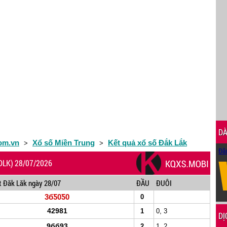
DÀ
om.vn
Xổ số Miền Trung
Kết quả xổ số Đắk Lắk
>
>
Đă
DLK) 28/07/2026
ết Đăk Lăk ngày 28/07
ĐẦU
ĐUÔI
3бƼ0Ƽ0
0
42981
1
0, 3
DỊ
9бб93
2
1, 2