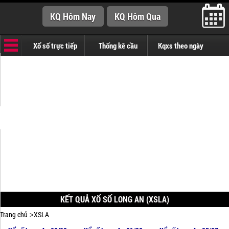
Xổ số trực tiếp
Thống kê cầu
Kqxs theo ngày
KẾT QUẢ XỔ SỐ LONG AN (XSLA)
Trang chủ
XSLA
>