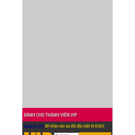
DÀNH CHO THÀNH VIÊN VIP
Đăng ký VIP
để nhận các ưu đãi đặc biệt từ KQXS