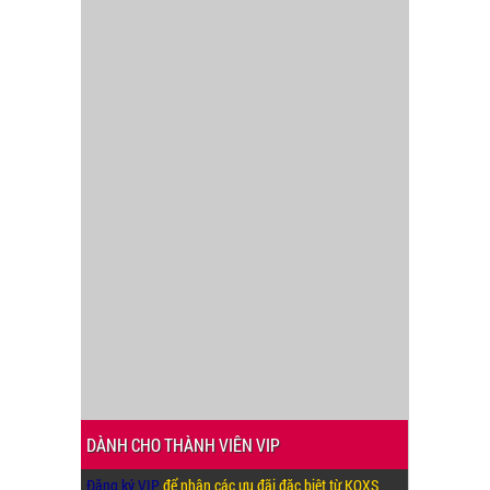
DÀNH CHO THÀNH VIÊN VIP
Đăng ký VIP
để nhận các ưu đãi đặc biệt từ KQXS