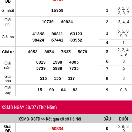
ĐB
0, 1, 3,
1б9Ƽ9
G. nhất
1
Ƽ, Ƽ, 7
Giải
10739 б0924
2
3, 4, 4
nhì
Ƽ, Ƽ, 8,
3
413б8 90811 б3123
9, 9
Giải ba
98424 б7441 839Ƽ2
4
1
2, 2, 4,
б0Ƽ2 88Ƽ4 7б3Ƽ Ƽ079
Giải tư
Ƽ
Ƽ, 9
б
8
0313 1998 430Ƽ
Giải
năm
Ƽ739 Ƽ938 773Ƽ
7
9
Giải
Ƽ1Ƽ 1ƼƼ 117
8
3
sáu
Giải
1Ƽ 90 04 83
9
0, 8
bảy
XSMB NGÀY 30/07 (Thứ Năm)
XSMB- XSTD >> Kết quả xổ số Hà Nội
ĐẦU
ĐUÔI
Giải
Ƽ, б, 8,
Ƽ0834
0
ĐB
9