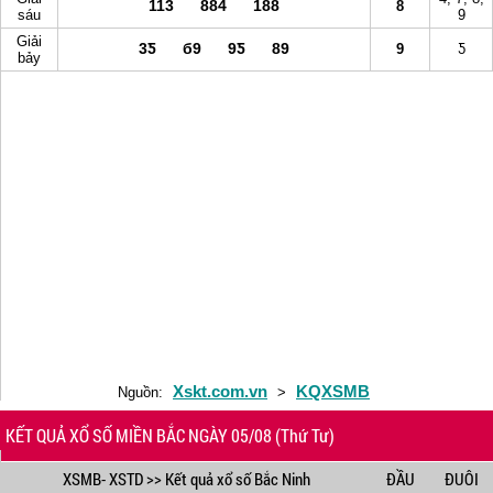
113 884 188
8
sáu
9
Giải
3Ƽ б9 9Ƽ 89
9
Ƽ
bảy
Xskt.com.vn
KQXSMB
Nguồn:
>
KẾT QUẢ XỔ SỐ MIỀN BẮC NGÀY 05/08 (Thứ Tư)
XSMB- XSTD >> Kết quả xổ số Bắc Ninh
ĐẦU
ĐUÔI