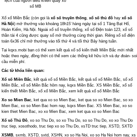
lệch của người điều khiển quay xổ
số MB
Xổ xố Miền Bắc (còn gọi là
xổ số truyền thống
,
xổ số thủ đô
hay
xổ số
Hà Nội
) mở thưởng vào khoảng 18h15' hàng ngày tại số 1 Tăng Bạt Hổ,
Hoàn Kiếm, Hà Nội. Ngoài xổ số truyền thống, xổ số Điện toán 123, xổ số
thần tài 4 cũng được quay số mở thưởng cùng thời gian. Riêng xổ số điện
toán 6x36 chỉ mở thưởng vào tối thứ 4 và tối thứ Bảy hàng tuần.
Tại kqxs.mobi bạn có thể xem kết quả xổ số kiến thiết Miền Bắc mới nhất
hoặc theo ngày, đồng thời có thể xem các thống kê hữu ích và dự đoán- soi
cầu miễn phí.
Các từ khóa liên quan:
Xổ số Miền Bắc
, kết quả xổ số Miền Bắc, kết quả sổ xố Miền Bắc, sổ xố
Miền Bắc, xổ số Miền Bắc hôm nay, kqxs Miền Bắc. XS Miền Bắc, xổ số
kiến thiết Miền Bắc, xổ xố Miền Bắc, xem kết quả xổ số Miền Bắc
Xo so Mien Bac
, ket qua xo so Mien Bac, ket qua so xo Mien Bac, so xo
Mien Bac, xo so Mien Bac hom nay, kqxs Mien Bac. XS Mien Bac, xo so
kien thiet Mien Bac, xo xo Mien Bac, xem ket qua xo so Mien Bac
Xổ số Thủ Đô
, xo so Thu Do, so xo Thu Do, so so Thu Do, xo xo Thu Do
truc tiep, xosothodo, truc tiep xo so Thu Do, xsTD truc tiep, XSTD, SXTD
XSMB
, sxmb, XSTD, sxtd, XSHN, xo so Ha Noi, xo so Ha Noi hom nay, xs