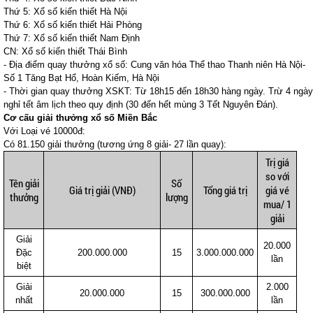
Thứ 5: Xổ số kiến thiết Hà Nội
Thứ 6: Xổ số kiến thiết Hải Phòng
Thứ 7: Xổ số kiến thiết Nam Định
CN: Xổ số kiến thiết Thái Bình
- Địa điểm quay thưởng xổ số: Cung văn hóa Thể thao Thanh niên Hà Nội-
Số 1 Tăng Bạt Hổ, Hoàn Kiếm, Hà Nội
- Thời gian quay thưởng XSKT: Từ 18h15 đến 18h30 hàng ngày. Trừ 4 ngày
nghỉ tết âm lịch theo quy định (30 đến hết mùng 3 Tết Nguyên Đán).
Cơ cấu giải thưởng xổ số Miền Bắc
Với Loại vé 10000đ:
Có 81.150 giải thưởng (tương ứng 8 giải- 27 lần quay):
Trị giá
so với
Tên giải
Số
Giá trị giải (VNĐ)
Tổng giá trị
giá vé
thưởng
lượng
mua/ 1
giải
Giải
20.000
Đặc
200.000.000
15
3.000.000.000
lần
biệt
Giải
2.000
20.000.000
15
300.000.000
nhất
lần