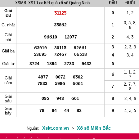
XSMB- XSTD >> Kết quả xổ số Quảng Ninh
ĐẦU
ĐUÔI
Giải
Ƽ112Ƽ
0
1, 2
ĐB
0, Ƽ, 8,
3Ƽ8б2
G. nhất
1
9
Giải
9бб10 12077
2
4, Ƽ
nhì
3
2, 3, 3
б3919 3011Ƽ 92бб1
Giải ba
Ƽ3б9Ƽ 724б7 0бƼ18
4
3, 4
3724 1894 2733 9432
Giải tư
Ƽ
1, 1, 2,
б
4877 0072 0Ƽ02
7
Giải
năm
7833 Ƽ98б б0б1
2, 7, 7,
7
8
Giải
09Ƽ 943 б01
8
2, 4, б
sáu
Giải
78 84 44 82
9
4, Ƽ, Ƽ
bảy
Xskt.com.vn
Xổ số Miền Bắc
Nguồn:
>