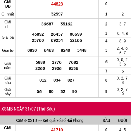
Giải
44823
0
ĐB
Ƽ2Ƽ97
G. nhất
1
2
Giải
3бб87 ƼƼ1б2
2
3, 7
nhì
3
0, 4, б
4Ƽ892 2б4Ƽ7 00б99
Giải ba
2Ƽ7б0 б92Ƽ4 Ƽ21бб
4
8, 9
2, 4, б,
0830 б4б3 8249 Ƽ448
Giải tư
Ƽ
б, 7
0, 0, 2,
б
Ƽ888 177б 7б82
Giải
3, б
năm
22б0 293б 9ƼƼб
7
б
Giải
0, 2, 7,
012 034 827
8
sáu
8
Giải
0, 2, 7,
Ƽб 80 Ƽ2 90
9
bảy
9
XSMB NGÀY 31/07 (Thứ Sáu)
XSMB- XSTD >> Kết quả xổ số Hải Phòng
ĐẦU
ĐUÔI
Giải
41710
0
4, Ƽ