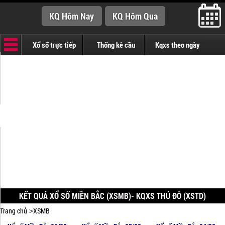
Xổ số trực tiếp
Thống kê cầu
Kqxs theo ngày
KẾT QUẢ XỔ SỐ MIỀN BẮC (XSMB)- KQXS THỦ ĐÔ (XSTD)
Trang chủ
XSMB
>