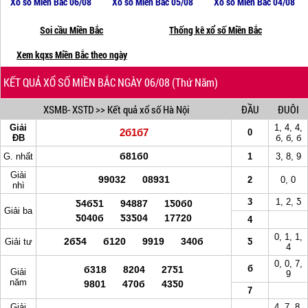
Xổ số Miền Bắc 06/08
Xổ số Miền Bắc 05/08
Xổ số Miền Bắc 04/08
Soi cầu Miền Bắc
Thống kê xổ số Miền Bắc
Xem kqxs Miền Bắc theo ngày
KẾT QUẢ XỔ SỐ MIỀN BẮC NGÀY 06/08 (Thứ Năm)
XSMB- XSTD >> Kết quả xổ số Hà Nội
ĐẦU
ĐUÔI
Giải
1, 4, 4,
2б1б7
0
ĐB
б, б, б
б81б0
G. nhất
1
3, 8, 9
Giải
99032 08931
2
0, 0
nhì
3
1, 2, Ƽ
Ƽ4бƼ1 94887 1Ƽ0б0
Giải ba
Ƽ040б Ƽ3Ƽ04 17720
4
0, 1, 1,
2бƼ4 б120 9919 340б
Giải tư
Ƽ
4
0, 0, 7,
б
б318 8204 27Ƽ1
Giải
9
năm
9801 470б 43Ƽ0
7
Giải
4, 7, 8,