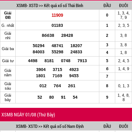
XSMB- XSTD >> Kết quả xổ số Thái Bình
ĐẦU
ĐUÔI
Giải
1, 3, 4,
11909
0
ĐB
7, 9
01183
G. nhất
1
2, 3, Ƽ
Giải
8бб38 28428
2
3, 8
nhì
3
3, 8
Ƽ0294 48741 18207
Giải ba
84003 ƼƼ298 24833
4
1, 8
4498 8181 0748 7913
Giải tư
Ƽ
2, 4, Ƽ
б
1, 4, 9
3904 371Ƽ 4923
Giải
năm
1801 71б9 94ƼƼ
7
Giải
012 7б4 2б1
8
0, 1, 3
sáu
Giải
1, 4, 8,
Ƽ2 80 91 Ƽ4
9
bảy
8
XSMB NGÀY 01/08 (Thứ Bảy)
XSMB- XSTD >> Kết quả xổ số Nam Định
ĐẦU
ĐUÔI