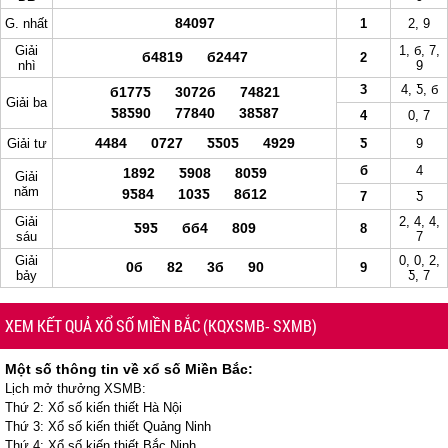
84097
G. nhất
1
2, 9
Giải
1, б, 7,
б4819 б2447
2
nhì
9
3
4, Ƽ, б
б177Ƽ 3072б 74821
Giải ba
Ƽ8Ƽ90 77840 38Ƽ87
4
0, 7
4484 0727 ƼƼ0Ƽ 4929
Giải tư
Ƽ
9
б
4
1892 Ƽ908 80Ƽ9
Giải
năm
9Ƽ84 103Ƽ 8б12
7
Ƽ
Giải
2, 4, 4,
Ƽ9Ƽ бб4 809
8
sáu
7
Giải
0, 0, 2,
0б 82 3б 90
9
bảy
Ƽ, 7
XEM KẾT QUẢ XỔ SỐ MIỀN BẮC (KQXSMB- SXMB)
Một số thông tin về xổ số Miền Bắc:
Lịch mở thưởng XSMB:
Thứ 2: Xổ số kiến thiết Hà Nội
Thứ 3: Xổ số kiến thiết Quảng Ninh
Thứ 4: Xổ số kiến thiết Bắc Ninh