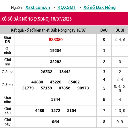
Xskt.com.vn
KQXSMT
Xổ số Đắk Nông
Nguồn:
>
>
XỔ SỐ ĐĂK NÔNG (XSDNO) 18/07/2026
Kết quả xổ số kiến thiết Đăk Nông ngày 18/07
ĐẦU
ĐUÔI
Giải
8Ƽ83Ƽ0
0
2, 4, б
ĐB
G.
19204
1
nhất
Giải
32292
2
0
nhì
2бƼ32 13442
Giải ba
3
2
4
2, 4
4б880 4Ƽ220 3Ƽ402
Giải tư
0, 4, б,
31779 Ƽ71Ƽ9 078Ƽб 90973
Ƽ
9
Giải
Ƽ344
б
4
năm
Giải
4489 1272 Ƽ1Ƽ4
7
2, 3, 9
sáu
Giải
0б4
8
0, 9
bảy