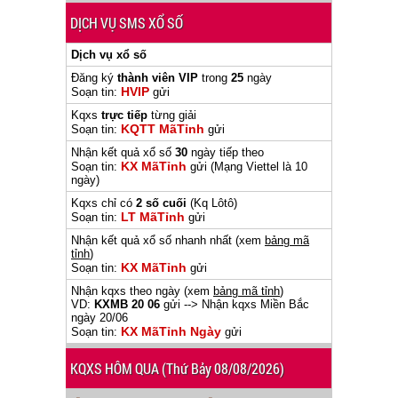
DỊCH VỤ SMS XỔ SỐ
Dịch vụ xổ số
Đăng ký
thành viên VIP
trong
25
ngày
HVIP
Soạn tin:
gửi
Kqxs
trực tiếp
từng giải
KQTT MãTỉnh
Soạn tin:
gửi
Nhận kết quả xổ số
30
ngày tiếp theo
KX MãTỉnh
Soạn tin:
gửi
(Mạng Viettel là 10
ngày)
Kqxs chỉ có
2 số cuối
(Kq Lôtô)
LT MãTỉnh
Soạn tin:
gửi
Nhận kết quả xổ số nhanh nhất (xem
bảng mã
tỉnh
)
KX MãTỉnh
Soạn tin:
gửi
Nhận kqxs theo ngày (xem
bảng mã tỉnh
)
VD:
KXMB 20 06
gửi
--> Nhận kqxs Miền Bắc
ngày 20/06
KX MãTỉnh Ngày
Soạn tin:
gửi
KQXS HÔM QUA (Thứ Bảy 08/08/2026)