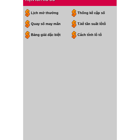
Lịch mở thưởng
Thống kê cặp số
Quay số may mắn
T.kê tần suất lôtô
Bảng giải đặc biệt
Cách tính lô tô