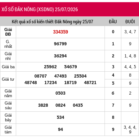
XỔ SỐ ĐĂK NÔNG (XSDNO) 25/07/2026
Kết quả xổ số kiến thiết Đăk Nông ngày 2Ƽ/07
ĐẦU
ĐUÔI
Giải
3343Ƽ9
0
3, 4, 7
ĐB
G.
9б799
1
9
nhất
Giải
3б294
2
1, 4, 8
nhì
2Ƽ9б2 Ƽ4б79
Giải ba
3
4, 4, Ƽ
4
8
08707 47493 2ƼƼ04
Giải tư
48748 17234 18719 48721
Ƽ
9
Giải
0Ƽ03
б
2
năm
Giải
3828 0824 043Ƽ
7
9
sáu
Giải
Ƽ34
8
bảy
Giải
3, 4, 4,
94
9
tám
9