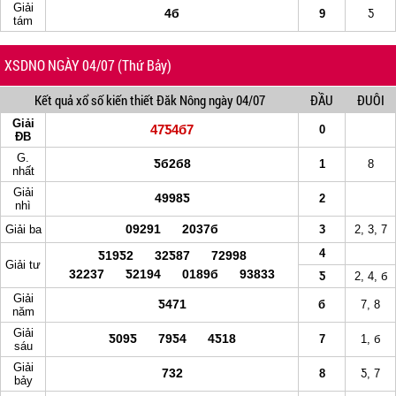
Giải
4б
9
Ƽ
tám
XSDNO NGÀY 04/07 (Thứ Bảy)
Kết quả xổ số kiến thiết Đăk Nông ngày 04/07
ĐẦU
ĐUÔI
Giải
47Ƽ4б7
0
ĐB
G.
Ƽб2б8
1
8
nhất
Giải
4998Ƽ
2
nhì
09291 2037б
Giải ba
3
2, 3, 7
4
Ƽ19Ƽ2 32Ƽ87 72998
Giải tư
32237 Ƽ2194 0189б 93833
Ƽ
2, 4, б
Giải
Ƽ471
б
7, 8
năm
Giải
Ƽ09Ƽ 79Ƽ4 4Ƽ18
7
1, б
sáu
Giải
732
8
Ƽ, 7
bảy