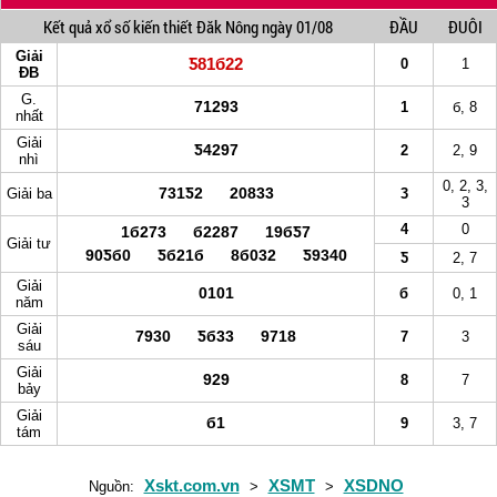
Kết quả xổ số kiến thiết Đăk Nông ngày 01/08
ĐẦU
ĐUÔI
Giải
Ƽ81б22
0
1
ĐB
G.
71293
1
б, 8
nhất
Giải
Ƽ4297
2
2, 9
nhì
0, 2, 3,
731Ƽ2 20833
Giải ba
3
3
4
0
1б273 б2287 19бƼ7
Giải tư
90Ƽб0 Ƽб21б 8б032 Ƽ9340
Ƽ
2, 7
Giải
0101
б
0, 1
năm
Giải
7930 Ƽб33 9718
7
3
sáu
Giải
929
8
7
bảy
Giải
б1
9
3, 7
tám
Xskt.com.vn
XSMT
XSDNO
Nguồn:
>
>