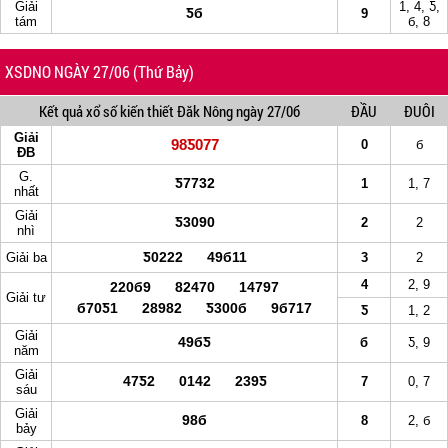
Giải
1, 4, Ƽ,
Ƽб
9
tám
б, 8
XSDNO NGÀY 27/06 (Thứ Bảy)
Kết quả xổ số kiến thiết Đăk Nông ngày 27/0б
ĐẦU
ĐUÔI
Giải
98Ƽ077
0
б
ĐB
G.
Ƽ7732
1
1, 7
nhất
Giải
Ƽ3090
2
2
nhì
Ƽ0222 49б11
Giải ba
3
2
4
2, 9
220б9 82470 14797
Giải tư
б70Ƽ1 28982 Ƽ300б 9б717
Ƽ
1, 2
Giải
49бƼ
б
Ƽ, 9
năm
Giải
47Ƽ2 0142 239Ƽ
7
0, 7
sáu
Giải
98б
8
2, б
bảy