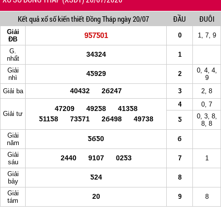
Kết quả xổ số kiến thiết Đồng Tháp ngày 20/07
ĐẦU
ĐUÔI
Giải
9Ƽ7Ƽ01
0
1, 7, 9
ĐB
G.
34324
1
nhất
Giải
0, 4, 4,
4Ƽ929
2
nhì
9
40432 2б247
Giải ba
3
2, 8
4
0, 7
47209 492Ƽ8 413Ƽ8
Giải tư
0, 3, 8,
Ƽ11Ƽ8 73Ƽ71 2б498 49738
Ƽ
8, 8
Giải
ƼбƼ0
б
năm
Giải
2440 9107 02Ƽ3
7
1
sáu
Giải
Ƽ24
8
bảy
Giải
20
9
8
tám