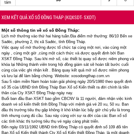
tám
XEM KẾT QUẢ XỔ SỐ ĐỒNG THÁP (KQXSDT- SXDT)
Một số thông tin về xổ số Đồng Tháp:
Lịch mở thưởng vào thứ hai hàng tuần.Địa điểm mở thưởng: 86/10 Bến xe
Sađéc, phường 2, thị xã Sađéc, tỉnh Đồng Tháp.
Việc quay số mở thưởng được tổ chức tại cùng một nơi, vào cùng một
ngày , cùng một giờ ,cùng một cách thức và được quyết định bởi Ban
XSKT Đồng Tháp. Sau khi mở số, các thiết bị quay số được niêm phong và
khóa lại Những thành viên trong hội đồng giám sát sẽ hoàn tất bước cuối
cùng của việc ghi nhận kết . Băng quay kết quả mở số được niêm phong
và lưu lại để làm bằng chứng. Website: xosodongthap.com.vn
Sau 5 năm miền Nam hoàn toàn giải phóng ngày 20/5/1980 theo quyết định
số 35 của UBND tỉnh Đồng Tháp Ban Xổ số Kiến thiết ra đời chính là tiền
thân của Cty XSKT Đồng Tháp ngày nay.
Buổi ban đầu Ban XSKT bao gồm CBCNV là 11 người, đảm nhận việc kinh
doanh vé số kiến thiết tỉnh Đồng Tháp với mệnh giá vé 20 xu, 50 xu. Ban
đầu thị trường tiêu thụ gặp không ít khó khăn lúc bấy giờ chủ yếu là trong
tỉnh nhưng cung đủ cầu. Sau này cùng với sự ra đời của các Ban xổ số
các tỉnh khác thị tường tiêu thụ vé ngày càng phát triển.
Đến ngày 03/11/1992 UBND tỉnh Đồng Tháp có quyết định số 109 đổi tên
Ban Xổ số Kiến thiết thành Cty Xổ số Kiến thiết Đồng Tháp, là một doanh