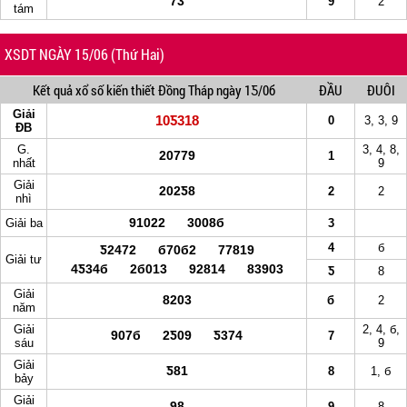
73
9
2
tám
XSDT NGÀY 15/06 (Thứ Hai)
Kết quả xổ số kiến thiết Đồng Tháp ngày 1Ƽ/0б
ĐẦU
ĐUÔI
Giải
10Ƽ318
0
3, 3, 9
ĐB
G.
3, 4, 8,
20779
1
nhất
9
Giải
202Ƽ8
2
2
nhì
91022 3008б
Giải ba
3
4
б
Ƽ2472 б70б2 77819
Giải tư
4Ƽ34б 2б013 92814 83903
Ƽ
8
Giải
8203
б
2
năm
Giải
2, 4, б,
907б 2Ƽ09 Ƽ374
7
sáu
9
Giải
Ƽ81
8
1, б
bảy
Giải
98
9
8