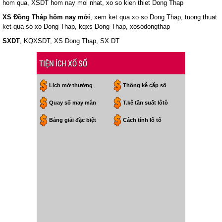
hom qua, XSDT hom nay moi nhat, xo so kien thiet Dong Thap
XS Đồng Tháp hôm nay mới
, xem ket qua xo so Dong Thap, tuong thuat
ket qua so xo Dong Thap, kqxs Dong Thap, xosodongthap
SXDT
, KQXSDT, XS Dong Thap, SX DT
TIỆN ÍCH XỔ SỐ
Lịch mở thưởng
Thống kê cặp số
Quay số may mắn
T.kê tần suất lôtô
Bảng giải đặc biệt
Cách tính lô tô