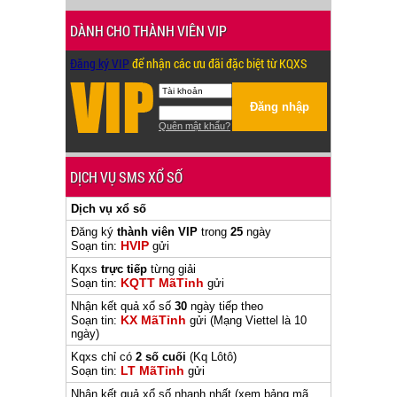
DÀNH CHO THÀNH VIÊN VIP
Đăng ký VIP
để nhận các ưu đãi đặc biệt từ KQXS
Đăng nhập
Quên mật khẩu?
DỊCH VỤ SMS XỔ SỐ
Dịch vụ xổ số
Đăng ký
thành viên VIP
trong
25
ngày
HVIP
Soạn tin:
gửi
Kqxs
trực tiếp
từng giải
KQTT MãTỉnh
Soạn tin:
gửi
Nhận kết quả xổ số
30
ngày tiếp theo
KX MãTỉnh
Soạn tin:
gửi
(Mạng Viettel là 10
ngày)
Kqxs chỉ có
2 số cuối
(Kq Lôtô)
LT MãTỉnh
Soạn tin:
gửi
Nhận kết quả xổ số nhanh nhất (xem
bảng mã