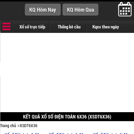
Xổ số trực tiếp
Thống kê cầu
Kqxs theo ngày
KẾT QUẢ XỔ SỐ ĐIỆN TOÁN 6X36 (XSDT6X36)
Trang chủ
XSDT6X36
>