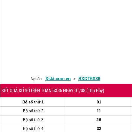
Xskt.com.vn
SXDT6X36
Nguồn:
>
KẾT QUẢ XỔ SỐ ĐIỆN TOÁN 6X36 NGÀY 01/08 (Thứ Bảy)
01
Bộ số thứ 1
11
Bộ số thứ 2
2б
Bộ số thứ 3
32
Bộ số thứ 4