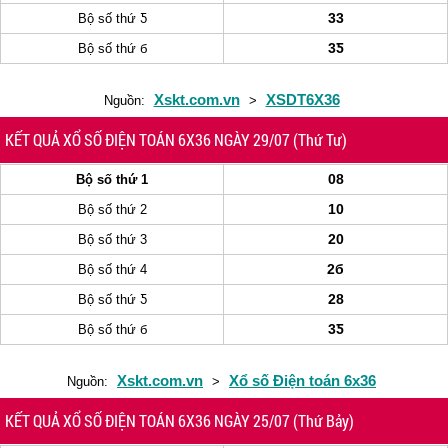
33
Bộ số thứ Ƽ
3Ƽ
Bộ số thứ б
Xskt.com.vn
XSDT6X36
Nguồn:
>
KẾT QUẢ XỔ SỐ ĐIỆN TOÁN 6X36 NGÀY 29/07 (Thứ Tư)
08
Bộ số thứ 1
10
Bộ số thứ 2
20
Bộ số thứ 3
2б
Bộ số thứ 4
28
Bộ số thứ Ƽ
3Ƽ
Bộ số thứ б
Xskt.com.vn
Xổ số Điện toán 6x36
Nguồn:
>
KẾT QUẢ XỔ SỐ ĐIỆN TOÁN 6X36 NGÀY 25/07 (Thứ Bảy)