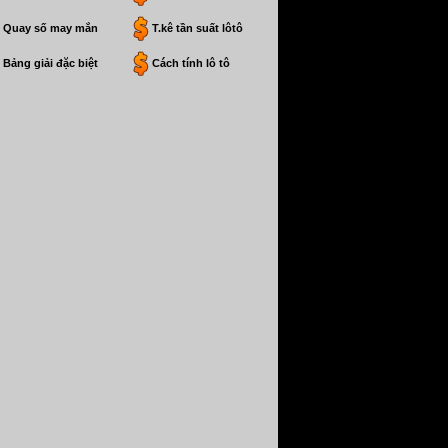
Quay số may mắn
T.kê tần suất lôtô
Bảng giải đặc biệt
Cách tính lô tô