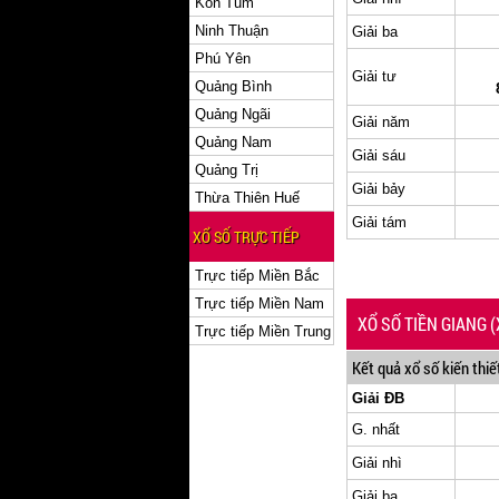
Kon Tum
Ninh Thuận
Giải ba
Phú Yên
Giải tư
Quảng Bình
Quảng Ngãi
Giải năm
Quảng Nam
Giải sáu
Quảng Trị
Giải bảy
Thừa Thiên Huế
Giải tám
XỔ SỐ TRỰC TIẾP
Trực tiếp Miền Bắc
Trực tiếp Miền Nam
XỔ SỐ TIỀN GIANG 
Trực tiếp Miền Trung
Kết quả xổ số kiến thi
Giải ĐB
G. nhất
Giải nhì
Giải ba