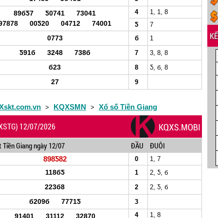
4
1, 1, 8
89бƼ7 Ƽ0741 73041
97878 00Ƽ20 04712 74001
Ƽ
7
KẾ
0773
б
1
Ƽ91б 3248 738б
7
3, 8, 8
б23
8
Ƽ, б, 8
27
9
Xskt.com.vn
KQXSMN
Xổ số Tiền Giang
>
>
(XSTG) 12/07/2026
ết Tiền Giang ngày 12/07
ĐẦU
ĐUÔI
898Ƽ82
0
1, 7
118бƼ
1
2, Ƽ, б
223б8
2
2, Ƽ, б
б209б 7771Ƽ
3
4
1, 8
91401 31112 32870