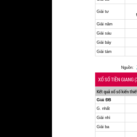
Giải tư
Giải năm
Giải sáu
Giải bảy
Giải tám
Nguồn:
XỔ SỐ TIỀN GIANG 
Kết quả xổ số kiến thi
Giải ĐB
G. nhất
Giải nhì
Giải ba