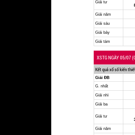
Giải tư
Giải năm
Giải sáu
Giải bảy
Giải tám
XSTG NGÀY 05/07 (
Kết quả xổ số kiến thi
Giải ĐB
G. nhất
Giải nhì
Giải ba
Giải tư
Giải năm