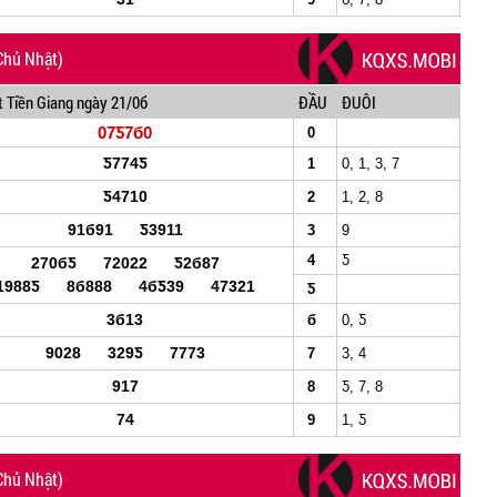
Chủ Nhật)
ết Tiền Giang ngày 21/0б
ĐẦU
ĐUÔI
07Ƽ7б0
0
Ƽ774Ƽ
1
0, 1, 3, 7
Ƽ4710
2
1, 2, 8
91б91 Ƽ3911
3
9
4
Ƽ
270бƼ 72022 Ƽ2б87
1988Ƽ 8б888 4бƼ39 47321
Ƽ
3б13
б
0, Ƽ
9028 329Ƽ 7773
7
3, 4
917
8
Ƽ, 7, 8
74
9
1, Ƽ
Chủ Nhật)