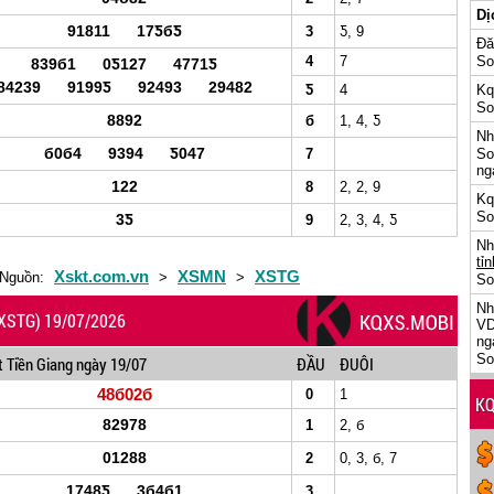
Dị
91811 17ƼбƼ
3
Ƽ, 9
Đă
4
7
So
839б1 0Ƽ127 4771Ƽ
84239 9199Ƽ 92493 29482
Ƽ
4
K
So
8892
б
1, 4, Ƽ
Nh
б0б4 9394 Ƽ047
7
So
ng
122
8
2, 2, 9
Kq
So
3Ƽ
9
2, 3, 4, Ƽ
Nh
tỉn
Xskt.com.vn
XSMN
XSTG
Nguồn:
>
>
So
Nh
(XSTG) 19/07/2026
V
ng
So
ết Tiền Giang ngày 19/07
ĐẦU
ĐUÔI
48б02б
0
1
KQ
82978
1
2, б
01288
2
0, 3, б, 7
1748Ƽ 3б4б1
3