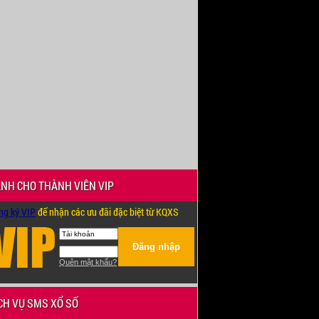
NH CHO THÀNH VIÊN VIP
ng ký VIP
để nhận các ưu đãi đặc biệt từ KQXS
Đăng nhập
Quên mật khẩu?
CH VỤ SMS XỔ SỐ