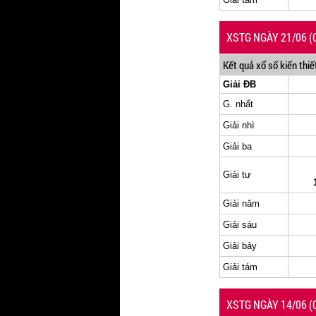
XSTG NGÀY 21/06 (
Kết quả xổ số kiến thi
Giải ĐB
G. nhất
Giải nhì
Giải ba
Giải tư
Giải năm
Giải sáu
Giải bảy
Giải tám
XSTG NGÀY 14/06 (