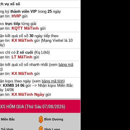
ch vụ xổ số
ng ký
thành viên VIP
trong
25
ngày
HVIP
ạn tin:
gửi
qxs
trực tiếp
từng giải
KQTT MãTỉnh
ạn tin:
gửi
ận kết quả xổ số
30
ngày tiếp theo
KX MãTỉnh
ạn tin:
gửi
(Mạng Viettel là 10
ày)
xs chỉ có
2 số cuối
(Kq Lôtô)
LT MãTỉnh
ạn tin:
gửi
ận kết quả xổ số nhanh nhất (xem
bảng mã
h
)
KX MãTỉnh
ạn tin:
gửi
ận kqxs theo ngày (xem
bảng mã tỉnh
)
D:
KXMB 14 06
gửi
--> Nhận kqxs Miền Bắc
ày 14/06
KX MãTỉnh Ngày
ạn tin:
gửi
XS HÔM QUA (Thứ Sáu 07/08/2026)
Miền Bắc
Bình Dương
Trà Vinh
Vĩnh Long