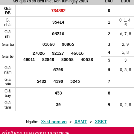
Kết quả xổ số kiến thiết Kon Tum ngày 2б/07
ĐẦU
ĐUÔI
Giải
734892
0
ĐB
G.
0, 1, 4,
3Ƽ414
1
nhất
б
Giải
0бƼ10
2
б, 7, 8
nhì
010б0 908бƼ
Giải ba
3
2, 9
4
Ƽ, 8
2702б 92127 4б01б
Giải tư
49011 82848 800б8 40б28
Ƽ
3
Giải
б798
б
0, Ƽ, 8
năm
Giải
Ƽ432 4190 Ƽ24Ƽ
7
sáu
Giải
4Ƽ3
8
bảy
Giải
39
9
0, 2, 8
tám
Xskt.com.vn
XSMT
XSKT
Nguồn:
>
>
XỔ SỐ KON TUM (XSKT) 19/07/2026