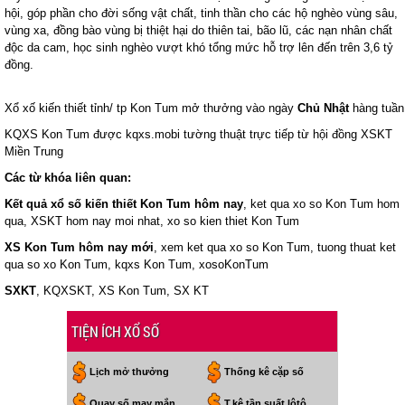
hội, góp phần cho đời sống vật chất, tinh thần cho các hộ nghèo vùng sâu,
vùng xa, đồng bào vùng bị thiệt hại do thiên tai, bão lũ, các nạn nhân chất
độc da cam, học sinh nghèo vượt khó tổng mức hỗ trợ lên đến trên 3,6 tỷ
đồng.
Xổ xố kiến thiết tỉnh/ tp Kon Tum mở thưởng vào ngày
Chủ Nhật
hàng tuần
KQXS Kon Tum được kqxs.mobi tường thuật trực tiếp từ hội đồng XSKT
Miền Trung
Các từ khóa liên quan:
Kết quả xổ số kiến thiết Kon Tum hôm nay
, ket qua xo so Kon Tum hom
qua, XSKT hom nay moi nhat, xo so kien thiet Kon Tum
XS Kon Tum hôm nay mới
, xem ket qua xo so Kon Tum, tuong thuat ket
qua so xo Kon Tum, kqxs Kon Tum, xosoKonTum
SXKT
, KQXSKT, XS Kon Tum, SX KT
TIỆN ÍCH XỔ SỐ
Lịch mở thưởng
Thống kê cặp số
Quay số may mắn
T.kê tần suất lôtô