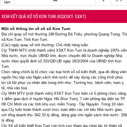
tám
XEM KẾT QUẢ XỔ SỐ KON TUM (KQXSKT- SXKT)
Một số thông tin về xổ số Kon Tum:
Địa chỉ quay số mở thưởng 198 Đường Bà Triệu, phường Quang Trung, Thị
xã Kon Tum, Tỉnh Kon Tum.
(Các) ngày quay số mở thưởng: Chủ nhật hàng tuần.
Cty TNHH MTV (một thành viên) XSKT Kon Tum là doanh nghiệp 100% vốn
Nhà nước, trực thuộc UBND tỉnh, được chuyển đổi từ Doanh nghiệp Nhà
nước theo quyết định số 331/QĐ-UB ngày 18/3/2004 của UBND tỉnh Kon
Tum.
Chức năng chính là tổ chức các loại hình xổ số kiến thiết, qua đó động viên
nguồn thu nộp vào Ngân sách nhà nước để xây dựng các công trình phúc
lợi xã hội phục vụ nhân dân trong tỉnh như: Trường học, bệnh viện, trạm y
tế, nhà văn hoá...
Cty NHH MTV (một thành viên) XSKT Kon Tum hiện có 5 phòng chức năng,
1 điểm giao dịch ở huyện Ngọc Hồi (Kon Tum), 7 văn phòng đại diện tại TP.
Hồ Chí Minh và các tỉnh khu vực miền Trung - Tây Nguyên. Trong 10 năm
qua Cty luôn hoàn thành vượt mức toàn diện các chỉ tiêu Nhà nước giao,
với tổng doanh thu: 842.33 tỷ đồng, đóng góp cho ngân sách nhà nước: 206
tỷ đồng.
Cty Xổ số kiến thiết Kon Tum còn tích cực tham gia công tác từ thiện xã