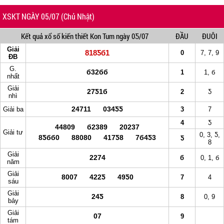
XSKT NGÀY 05/07 (Chủ Nhật)
Kết quả xổ số kiến thiết Kon Tum ngày 0Ƽ/07
ĐẦU
ĐUÔI
Giải
818Ƽб1
0
7, 7, 9
ĐB
G.
б32бб
1
1, б
nhất
Giải
27Ƽ1б
2
Ƽ
nhì
24711 034ƼƼ
Giải ba
3
7
4
Ƽ
44809 б2389 20237
Giải tư
0, 3, Ƽ,
8Ƽбб0 88080 417Ƽ8 7б4Ƽ3
Ƽ
8
Giải
2274
б
0, 1, б
năm
Giải
8007 422Ƽ 49Ƽ0
7
4
sáu
Giải
24Ƽ
8
0, 9
bảy
Giải
07
9
tám