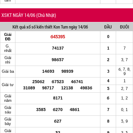
tám
XSKT NGÀY 14/06 (Chủ Nhật)
Kết quả xổ số kiến thiết Kon Tum ngày 14/0б
ĐẦU
ĐUÔI
Giải
б4Ƽ39Ƽ
0
ĐB
G.
74137
1
7
nhất
Giải
98бƼ7
2
3, 7
nhì
б, 7, 8,
14б93 98939
Giải ba
3
9
4
1
2Ƽ0б2 б7Ƽ23 4б741
Giải tư
31089 98717 12138 4983б
Ƽ
2, 7
Giải
8171
б
1, 2
năm
Giải
3Ƽ8Ƽ б270 48б1
7
0, 1
sáu
Giải
б27
8
Ƽ, 9
bảy
Giải
Ƽ2
9
3, Ƽ