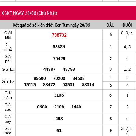
XSKT NGÀY 28/06 (Chủ Nhật)
Kết quả xổ số kiến thiết Kon Tum ngày 28/0б
ĐẦU
ĐUÔI
Giải
0, 0, б,
738732
0
ĐB
8
G.
Ƽ88Ƽб
1
4, Ƽ
nhất
Giải
70429
2
9
nhì
44397 48798
Giải ba
3
1, 2
4
9
89Ƽ00 70200 84Ƽ08
Giải tư
1Ƽ11Ƽ 88472 03Ƽ31 Ƽ8314
Ƽ
б
Giải
310б
б
1
năm
Giải
0б80 2198 1449
7
2
sáu
Giải
493
8
0
bảy
Giải
3, 7, 8,
б1
9
tám
8