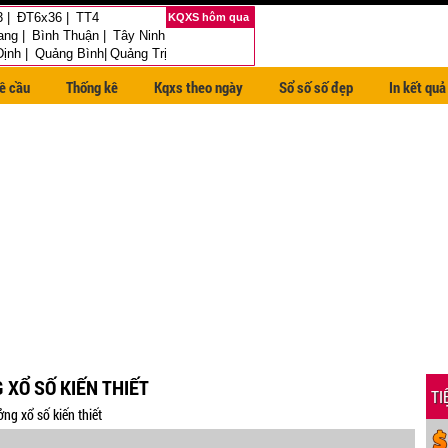
3
|
ĐT6x36
|
TT4
KQXS hôm qua
ang
|
Bình Thuận
|
Tây Ninh
Định
|
Quảng Bình
|
Quảng Trị
ê cầu
Thống kê
Kqxs theo ngày
Sổ số số đẹp
In kết quả
 XỔ SỐ KIẾN THIẾT
TI
ng xổ số kiến thiết