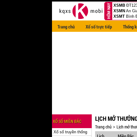
XSMB
ĐT12
XSMN
An Gi
XSMT
Bình 
Trang chủ
Xổ số trực tiếp
Thống k
LỊCH MỞ THƯỞNG
XỔ SỐ MIỀN BẮC
Trang chủ
Lịch mở thưở
>
Xổ số truyền thống
Lịch
Miền Bắc