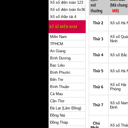
Xổ số điện toán 123
mở
(Mã chung:
Xổ số điện toán 6x36
thưởng
MB
)
Xổ số thần tài 4
Thứ 2
Xổ số Hà 
XỔ SỐ MIỀN NAM
Miền Nam
Xổ số Quả
Thứ 3
Ninh
TPHCM
An Giang
Thứ 4
Xổ số Bắc
Bình Dương
Bạc Liêu
Thứ 5
Xổ số Hà 
Bình Phước
Bến Tre
Xổ số Hải
Bình Thuận
Thứ 6
Phòng
Cà Mau
Cần Thơ
Xổ số Na
Thứ 7
Định
Đà Lạt (Lâm Đồng)
Đồng Nai
Đồng Tháp
Chủ
Xổ số Thái
Nhật