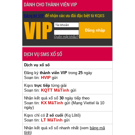
DÀNH CHO THÀNH VIÊN VIP
Đăng ký VIP
để nhận các ưu đãi đặc biệt từ KQXS
Đăng nhập
Quên mật khẩu?
DỊCH VỤ SMS XỔ SỐ
Dịch vụ xổ số
Đăng ký
thành viên VIP
trong
25
ngày
HVIP
Soạn tin:
gửi
Kqxs
trực tiếp
từng giải
KQTT MãTỉnh
Soạn tin:
gửi
Nhận kết quả xổ số
30
ngày tiếp theo
KX MãTỉnh
Soạn tin:
gửi
(Mạng Viettel là 10
ngày)
Kqxs chỉ có
2 số cuối
(Kq Lôtô)
LT MãTỉnh
Soạn tin:
gửi
Nhận kết quả xổ số nhanh nhất (xem
bảng mã
tỉnh
)