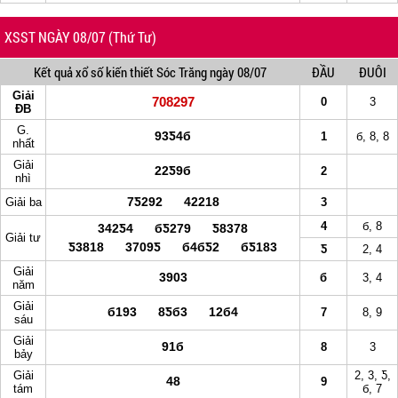
XSST NGÀY 08/07 (Thứ Tư)
Kết quả xổ số kiến thiết Sóc Trăng ngày 08/07
ĐẦU
ĐUÔI
Giải
708297
0
3
ĐB
G.
93Ƽ4б
1
б, 8, 8
nhất
Giải
22Ƽ9б
2
nhì
7Ƽ292 42218
Giải ba
3
4
б, 8
342Ƽ4 бƼ279 Ƽ8378
Giải tư
Ƽ3818 3709Ƽ б4бƼ2 бƼ183
Ƽ
2, 4
Giải
3903
б
3, 4
năm
Giải
б193 8Ƽб3 12б4
7
8, 9
sáu
Giải
91б
8
3
bảy
Giải
2, 3, Ƽ,
48
9
tám
б, 7