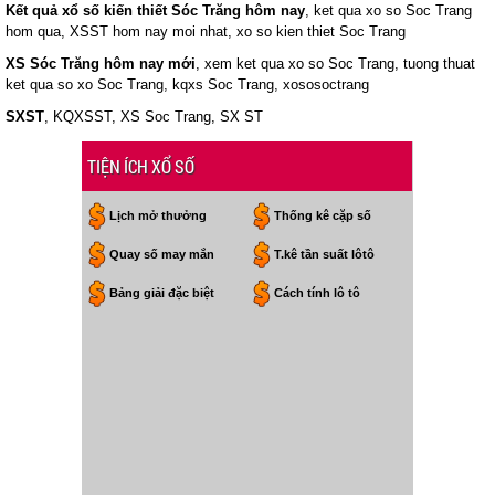
Kết quả xổ số kiến thiết Sóc Trăng hôm nay
, ket qua xo so Soc Trang
hom qua, XSST hom nay moi nhat, xo so kien thiet Soc Trang
XS Sóc Trăng hôm nay mới
, xem ket qua xo so Soc Trang, tuong thuat
ket qua so xo Soc Trang, kqxs Soc Trang, xososoctrang
SXST
, KQXSST, XS Soc Trang, SX ST
TIỆN ÍCH XỔ SỐ
Lịch mở thưởng
Thống kê cặp số
Quay số may mắn
T.kê tần suất lôtô
Bảng giải đặc biệt
Cách tính lô tô