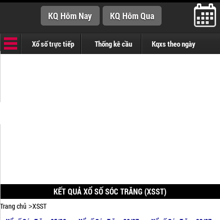
Xổ số trực tiếp
Thống kê cầu
Kqxs theo ngày
KẾT QUẢ XỔ SỐ SÓC TRĂNG (XSST)
Trang chủ
XSST
>