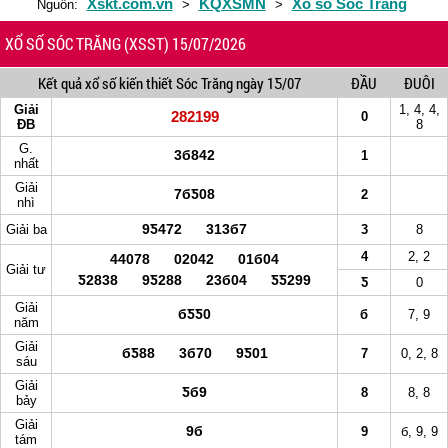
Xskt.com.vn
KQXSMN
Xổ số Sóc Trăng
Nguồn:
>
>
XỔ SỐ SÓC TRĂNG (XSST) 15/07/2026
Kết quả xổ số kiến thiết Sóc Trăng ngày 1Ƽ/07
ĐẦU
ĐUÔI
Giải
1, 4, 4,
282199
0
ĐB
8
G.
3б842
1
nhất
Giải
7бƼ08
2
nhì
9Ƽ472 313б7
Giải ba
3
8
4
2, 2
44078 02042 01б04
Giải tư
Ƽ2838 9Ƽ288 23б04 ƼƼ299
Ƽ
0
Giải
бƼƼ0
б
7, 9
năm
Giải
бƼ88 3б70 9Ƽ01
7
0, 2, 8
sáu
Giải
Ƽб9
8
8, 8
bảy
Giải
9б
9
б, 9, 9
tám