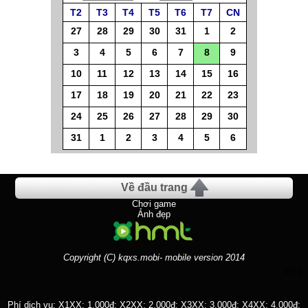
T2
T3
T4
T5
T6
T7
CN
27
28
29
30
31
1
2
3
4
5
6
7
8
9
10
11
12
13
14
15
16
17
18
19
20
21
22
23
24
25
26
27
28
29
30
31
1
2
3
4
5
6
Về đầu trang
Chơi game
Ảnh đẹp
Copyright (C) kqxs.mobi- mobile version 2014
RSS
Phí dịch vụ: X1XX: 1.000đ; X2XX: 2.000đ; X3XX: 3.000đ; X4XX: 4.000đ;