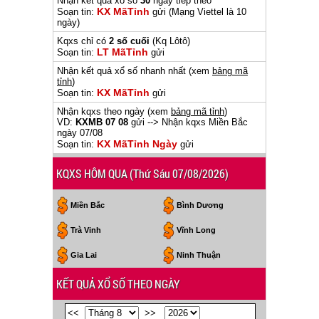
Nhận kết quả xổ số
30
ngày tiếp theo
KX MãTỉnh
Soạn tin:
gửi
(Mạng Viettel là 10
ngày)
Kqxs chỉ có
2 số cuối
(Kq Lôtô)
LT MãTỉnh
Soạn tin:
gửi
Nhận kết quả xổ số nhanh nhất (xem
bảng mã
tỉnh
)
KX MãTỉnh
Soạn tin:
gửi
Nhận kqxs theo ngày (xem
bảng mã tỉnh
)
VD:
KXMB 07 08
gửi
--> Nhận kqxs Miền Bắc
ngày 07/08
KX MãTỉnh Ngày
Soạn tin:
gửi
KQXS HÔM QUA (Thứ Sáu 07/08/2026)
Miền Bắc
Bình Dương
Trà Vinh
Vĩnh Long
Gia Lai
Ninh Thuận
KẾT QUẢ XỔ SỐ THEO NGÀY
<<
>>