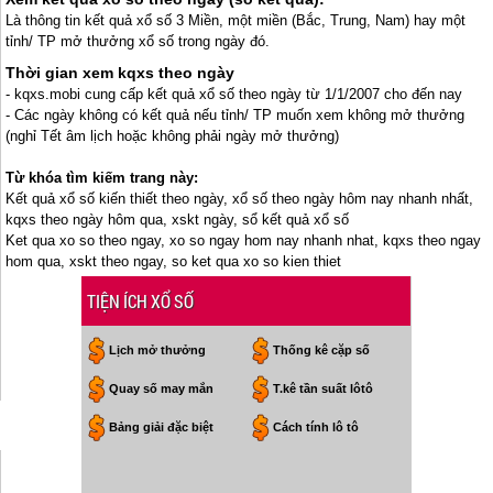
Là thông tin kết quả xổ số 3 Miền, một miền (Bắc, Trung, Nam) hay một
tỉnh/ TP mở thưởng xổ số trong ngày đó.
Thời gian xem kqxs theo ngày
- kqxs.mobi cung cấp kết quả xổ số theo ngày từ 1/1/2007 cho đến nay
- Các ngày không có kết quả nếu tỉnh/ TP muốn xem không mở thưởng
(nghỉ Tết âm lịch hoặc không phải ngày mở thưởng)
Từ khóa tìm kiếm trang này:
Kết quả xổ số kiến thiết theo ngày, xổ số theo ngày hôm nay nhanh nhất,
kqxs theo ngày hôm qua, xskt ngày, sổ kết quả xổ số
Ket qua xo so theo ngay, xo so ngay hom nay nhanh nhat, kqxs theo ngay
hom qua, xskt theo ngay, so ket qua xo so kien thiet
TIỆN ÍCH XỔ SỐ
Lịch mở thưởng
Thống kê cặp số
Quay số may mắn
T.kê tần suất lôtô
Bảng giải đặc biệt
Cách tính lô tô