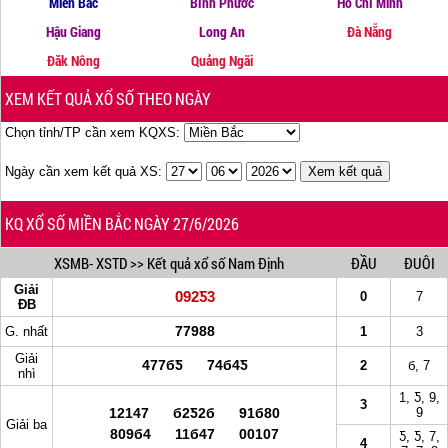
Miền Bắc
Bình Phước
Hồ Chí Minh
Hậu Giang
Long An
Đà Nẵng
Đăk Nông
Quảng Ngãi
XEM KẾT QUẢ XỔ SỐ THEO NGÀY
Chọn tỉnh/TP cần xem KQXS:
Ngày cần xem kết quả XS:
KQ XỔ SỐ MIỀN BẮC NGÀY 27/6/2026
XSMB- XSTD >> Kết quả xổ số Nam Định
ĐẦU
ĐUÔI
Giải
092Ƽ3
0
7
ĐB
77988
G. nhất
1
3
Giải
477бƼ 74б4Ƽ
2
б, 7
nhì
1, Ƽ, 9,
3
12147 б2Ƽ2б 91б80
9
Giải ba
809б4 11б47 00107
Ƽ, Ƽ, 7,
4