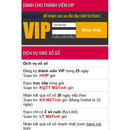
DÀNH CHO THÀNH VIÊN VIP
Đăng ký VIP
để nhận các ưu đãi đặc biệt từ KQXS
Đăng nhập
Quên mật khẩu?
DỊCH VỤ SMS XỔ SỐ
Dịch vụ xổ số
Đăng ký
thành viên VIP
trong
25
ngày
HVIP
Soạn tin:
gửi
Kqxs
trực tiếp
từng giải
KQTT MãTỉnh
Soạn tin:
gửi
Nhận kết quả xổ số
30
ngày tiếp theo
KX MãTỉnh
Soạn tin:
gửi
(Mạng Viettel là 10
ngày)
Kqxs chỉ có
2 số cuối
(Kq Lôtô)
LT MãTỉnh
Soạn tin:
gửi
Nhận kết quả xổ số nhanh nhất (xem
bảng mã
tỉnh
)