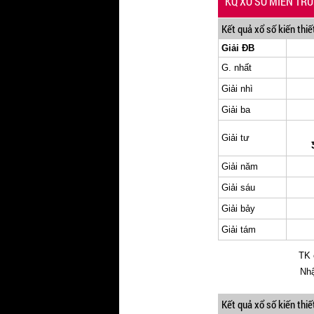
KQ XỔ SỐ MIỀN TRU
Kết quả xổ số kiến thiế
Giải ĐB
G. nhất
Giải nhì
Giải ba
Giải tư
Giải năm
Giải sáu
Giải bảy
Giải tám
TK 
Nhậ
Kết quả xổ số kiến thi