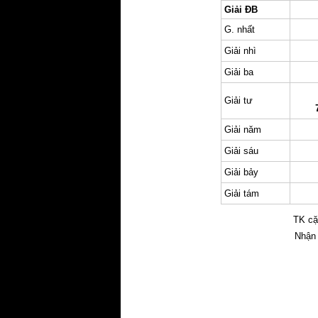
Giải ĐB
G. nhất
Giải nhì
Giải ba
Giải tư
Giải năm
Giải sáu
Giải bảy
Giải tám
TK cặ
Nhận 