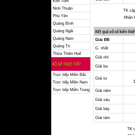
Kon Tum
Ninh Thuận
TK cặ
Phú Yên
Nhận 
Quảng Bình
Kết quả xổ số kiến thiế
Quảng Ngãi
Quảng Nam
Giải ĐB
Quảng Trị
G. nhất
Thừa Thiên Huế
Giải nhì
XỔ SỐ TRỰC TIẾP
Giải ba
Trực tiếp Miền Bắc
Giải tư
Trực tiếp Miền Nam
Trực tiếp Miền Trung
Giải năm
Giải sáu
Giải bảy
Giải tám
TK 