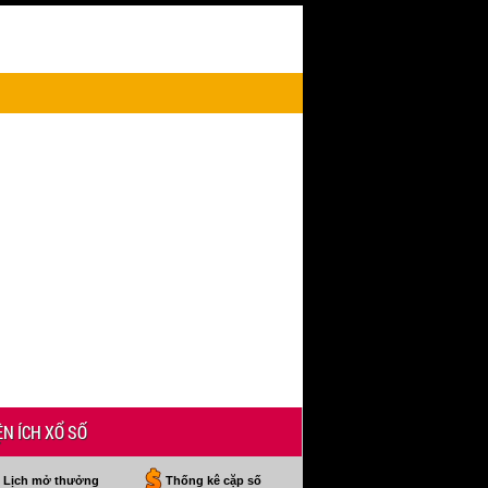
ỆN ÍCH XỔ SỐ
Lịch mở thưởng
Thống kê cặp số