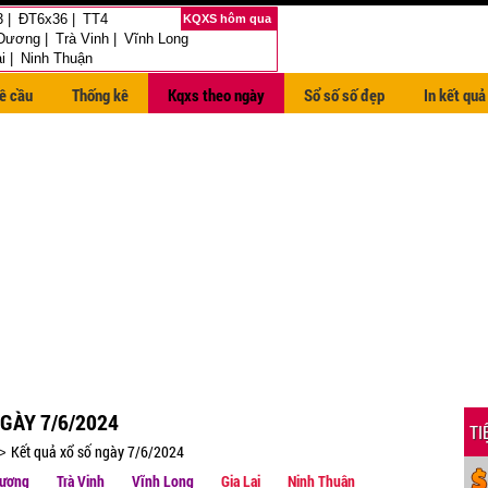
3
|
ĐT6x36
|
TT4
KQXS hôm qua
 Dương
|
Trà Vinh
|
Vĩnh Long
i
|
Ninh Thuận
ê cầu
Thống kê
Kqxs theo ngày
Sổ số số đẹp
In kết quả
GÀY 7/6/2024
TI
Kết quả xổ số ngày 7/6/2024
>
Dương
Trà Vinh
Vĩnh Long
Gia Lai
Ninh Thuận