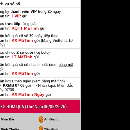
ch vụ xổ số
ng ký
thành viên VIP
trong
25
ngày
HVIP
ạn tin:
gửi
qxs
trực tiếp
từng giải
KQTT MãTỉnh
ạn tin:
gửi
ận kết quả xổ số
30
ngày tiếp theo
KX MãTỉnh
ạn tin:
gửi
(Mạng Viettel là 10
ày)
xs chỉ có
2 số cuối
(Kq Lôtô)
LT MãTỉnh
ạn tin:
gửi
ận kết quả xổ số nhanh nhất (xem
bảng mã
h
)
KX MãTỉnh
ạn tin:
gửi
ận kqxs theo ngày (xem
bảng mã tỉnh
)
D:
KXMB 07 08
gửi
--> Nhận kqxs Miền Bắc
ày 07/08
KX MãTỉnh Ngày
ạn tin:
gửi
XS HÔM QUA (Thứ Năm 06/08/2026)
Miền Bắc
An Giang
Bình Thuận
Tây Ninh