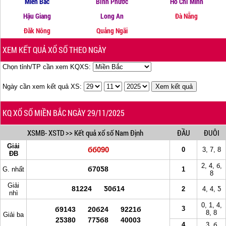
Miền Bắc
Bình Phước
Hồ Chí Minh
Hậu Giang
Long An
Đà Nẵng
Đăk Nông
Quảng Ngãi
XEM KẾT QUẢ XỔ SỐ THEO NGÀY
Chọn tỉnh/TP cần xem KQXS:
Ngày cần xem kết quả XS:
KQ XỔ SỐ MIỀN BẮC NGÀY 29/11/2025
XSMB- XSTD >> Kết quả xổ số Nam Định
ĐẦU
ĐUÔI
Giải
бб090
0
3, 7, 8
ĐB
2, 4, б,
б70Ƽ8
G. nhất
1
8
Giải
81224 Ƽ0б14
2
4, 4, Ƽ
nhì
0, 1, 4,
3
б9143 20б24 9221б
8, 8
Giải ba
2Ƽ380 77Ƽб8 40003
4
3, б