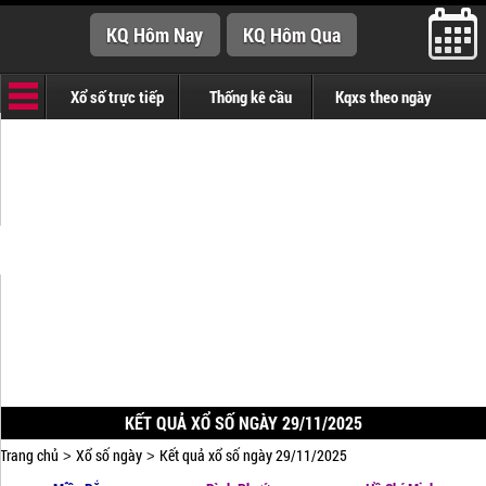
Xổ số trực tiếp
Thống kê cầu
Kqxs theo ngày
KẾT QUẢ XỔ SỐ NGÀY 29/11/2025
Trang chủ
Xổ số ngày
Kết quả xổ số ngày 29/11/2025
>
>