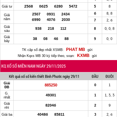
2Ƽб8 0б2Ƽ б280 Ƽ472
Giải tư
Ƽ
8
б
8, 8
2Ƽ07 0931 2434
Giải
năm
б990 407б 2030
7
2, б
Giải
938 218 112
8
0, 0, 8
sáu
Giải
38 08 4б 88
9
0, 0
bảy
PHAT MB
TK cặp số đẹp nhất XSMB:
gửi
KXMB
Nhận Kqxs MB 30 kỳ tiếp theo, soạn:
gửi
KQ XỔ SỐ MIỀN NAM NGÀY 29/11/2025
Kết quả xổ số kiến thiết Bình Phước ngày 29/11
ĐẦU
ĐUÔI
Giải
88Ƽ2Ƽ0
0
1
ĐB
G.
49301
1
1, Ƽ, Ƽ
nhất
Giải
8204б
2
9
nhì
4048б 8Ƽ811
Giải ba
3
2, б