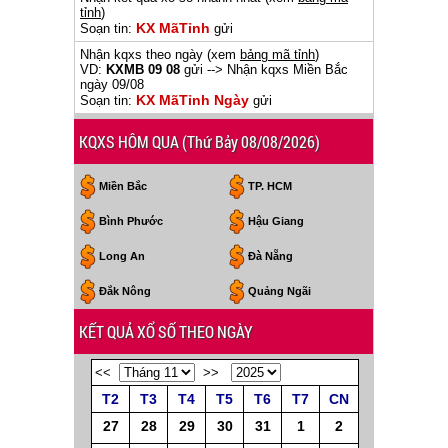
tỉnh
)
KX MãTỉnh
Soạn tin:
gửi
Nhận kqxs theo ngày (xem
bảng mã tỉnh
)
VD:
KXMB 09 08
gửi
--> Nhận kqxs Miền Bắc
ngày 09/08
KX MãTỉnh Ngày
Soạn tin:
gửi
KQXS HÔM QUA (Thứ Bảy 08/08/2026)
Miền Bắc
TP. HCM
Bình Phước
Hậu Giang
Long An
Đà Nẵng
Đắk Nông
Quảng Ngãi
KẾT QUẢ XỔ SỐ THEO NGÀY
<<
>>
T2
T3
T4
T5
T6
T7
CN
27
28
29
30
31
1
2