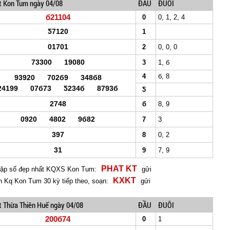
ết Kon Tum ngày 04/08
ĐẦU
ĐUÔI
б21104
0
0, 1, 2, 4
Ƽ7120
1
01701
2
0, 0, 0
73300 19080
3
1, б
4
б, 8
93920 702б9 348б8
24199 07б73 Ƽ234б 8793б
Ƽ
2748
б
8, 9
0920 4802 9б82
7
3
397
8
0, 2
31
9
7, 9
PHAT KT
ặp số đẹp nhất KQXS Kon Tum:
gửi
KXKT
 Kq Kon Tum 30 kỳ tiếp theo, soạn:
gửi
ết Thừa Thiên Huế ngày 04/08
ĐẦU
ĐUÔI
200б74
0
1