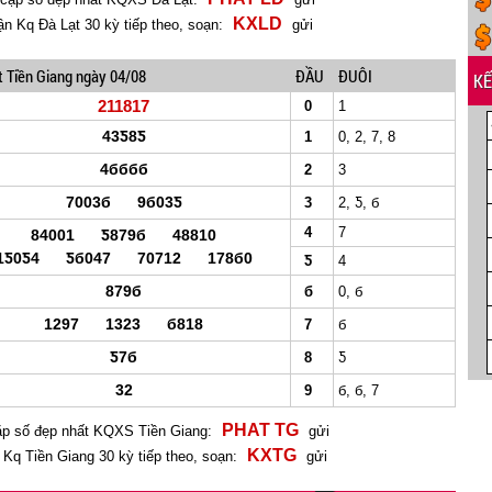
KXLD
n Kq Đà Lạt 30 kỳ tiếp theo, soạn:
gửi
ết Tiền Giang ngày 04/08
ĐẦU
ĐUÔI
KẾ
211817
0
1
43Ƽ8Ƽ
1
0, 2, 7, 8
4бббб
2
3
7003б 9б03Ƽ
3
2, Ƽ, б
4
7
84001 Ƽ879б 48810
1Ƽ0Ƽ4 Ƽб047 70712 178б0
Ƽ
4
879б
б
0, б
1297 1323 б818
7
б
Ƽ7б
8
Ƽ
32
9
б, б, 7
PHAT TG
p số đẹp nhất KQXS Tiền Giang:
gửi
KXTG
Kq Tiền Giang 30 kỳ tiếp theo, soạn:
gửi