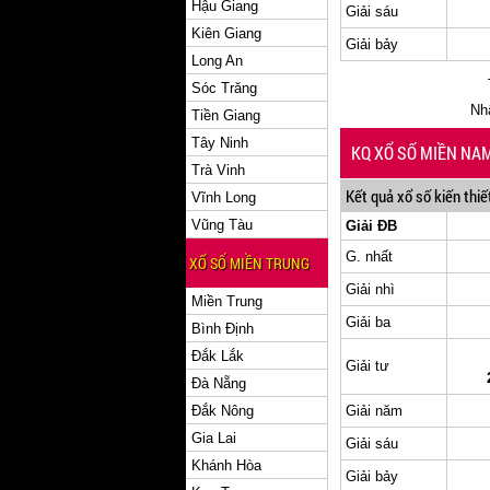
Hậu Giang
Giải sáu
Kiên Giang
Giải bảy
Long An
Sóc Trăng
Nh
Tiền Giang
Tây Ninh
KQ XỔ SỐ MIỀN NAM
Trà Vinh
Kết quả xổ số kiến thi
Vĩnh Long
Vũng Tàu
Giải ĐB
G. nhất
XỔ SỐ MIỀN TRUNG
Giải nhì
Miền Trung
Giải ba
Bình Định
Đắk Lắk
Giải tư
Đà Nẵng
Đắk Nông
Giải năm
Gia Lai
Giải sáu
Khánh Hòa
Giải bảy