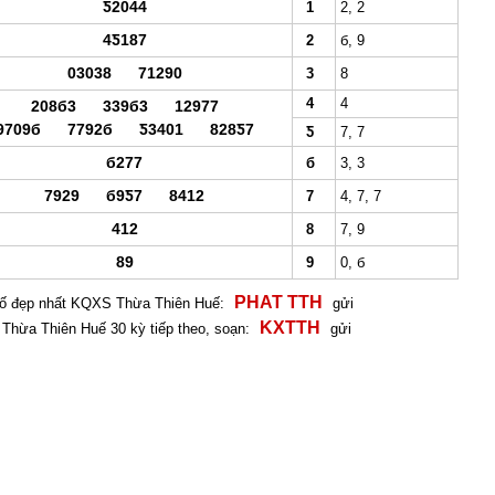
Ƽ2044
1
2, 2
4Ƽ187
2
б, 9
03038 71290
3
8
4
4
208б3 339б3 12977
9709б 7792б Ƽ3401 828Ƽ7
Ƽ
7, 7
б277
б
3, 3
7929 б9Ƽ7 8412
7
4, 7, 7
412
8
7, 9
89
9
0, б
PHAT TTH
ố đẹp nhất KQXS Thừa Thiên Huế:
gửi
KXTTH
Thừa Thiên Huế 30 kỳ tiếp theo, soạn:
gửi