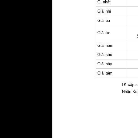
G. nhất
Giải nhì
Giải ba
Giải tư
Giải năm
Giải sáu
Giải bảy
Giải tám
TK cặp s
Nhận Kq 