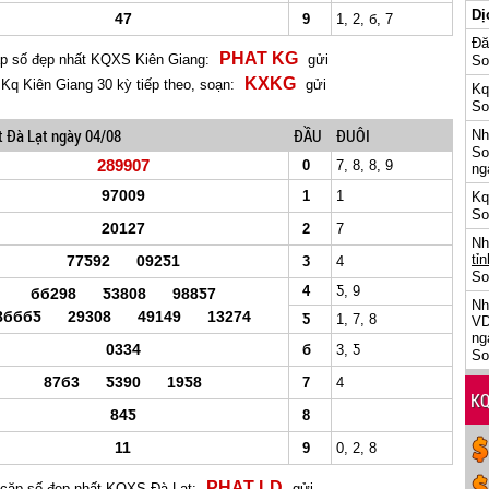
Dị
47
9
1, 2, б, 7
Đă
PHAT KG
p số đẹp nhất KQXS Kiên Giang:
gửi
So
KXKG
Kq Kiên Giang 30 kỳ tiếp theo, soạn:
gửi
K
So
ết Đà Lạt ngày 04/08
ĐẦU
ĐUÔI
Nh
So
289907
0
7, 8, 8, 9
ng
97009
1
1
Kq
So
20127
2
7
Nh
tỉn
77Ƽ92 092Ƽ1
3
4
So
4
Ƽ, 9
бб298 Ƽ3808 988Ƽ7
Nh
8бббƼ 29308 49149 13274
Ƽ
1, 7, 8
V
ng
0334
б
3, Ƽ
So
87б3 Ƽ390 19Ƽ8
7
4
KQ
84Ƽ
8
11
9
0, 2, 8
PHAT LD
cặp số đẹp nhất KQXS Đà Lạt:
gửi