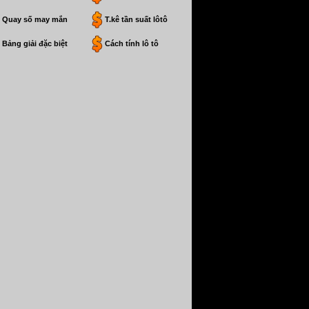
Quay số may mắn
T.kê tần suất lôtô
Bảng giải đặc biệt
Cách tính lô tô