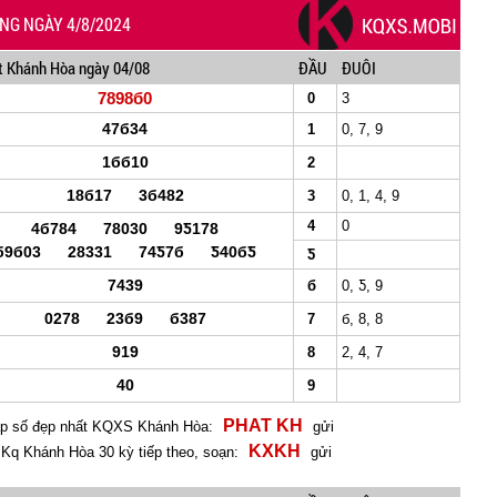
NG NGÀY 4/8/2024
ết Khánh Hòa ngày 04/08
ĐẦU
ĐUÔI
7898б0
0
3
47б34
1
0, 7, 9
1бб10
2
18б17 3б482
3
0, 1, 4, 9
4
0
4б784 78030 9Ƽ178
б9б03 28331 74Ƽ7б Ƽ40бƼ
Ƽ
7439
б
0, Ƽ, 9
0278 23б9 б387
7
б, 8, 8
919
8
2, 4, 7
40
9
PHAT KH
p số đẹp nhất KQXS Khánh Hòa:
gửi
KXKH
Kq Khánh Hòa 30 kỳ tiếp theo, soạn:
gửi