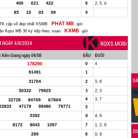
400 б21 422
8
2, Ƽ, б
8Ƽ 10 03 09
9
PHAT MB
TK cặp số đẹp nhất XSMB:
gửi
KXMB
ận Kqxs MB 30 kỳ tiếp theo, soạn:
gửi
 NGÀY 4/8/2024
ết Kiên Giang ngày 04/08
ĐẦU
ĐUÔI
17829б
0
4
91491
1
DÀ
31704
2
Ƽ, 8
Ƽ0332 7992Ƽ
3
2, 3
Đă
4
3, 7
32728 847б9 б78б4
22833 47179 99480 79771
Ƽ
Ƽ392
б
4, 9
8172 8043 1097
7
1, 2, 9
DỊ
289
8
0, 9