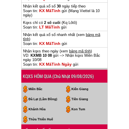
Nhận kết quả xổ số
30
ngày tiếp theo
KX MãTỉnh
Soạn tin:
gửi
(Mạng Viettel là 10
ngày)
Kqxs chỉ có
2 số cuối
(Kq Lôtô)
LT MãTỉnh
Soạn tin:
gửi
Nhận kết quả xổ số nhanh nhất (xem
bảng mã
tỉnh
)
KX MãTỉnh
Soạn tin:
gửi
Nhận kqxs theo ngày (xem
bảng mã tỉnh
)
VD:
KXMB 10 08
gửi
--> Nhận kqxs Miền Bắc
ngày 10/08
KX MãTỉnh Ngày
Soạn tin:
gửi
KQXS HÔM QUA (Chủ Nhật 09/08/2026)
Miền Bắc
Kiên Giang
Đà Lạt (Lâm Đồng)
Tiền Giang
Khánh Hòa
Kon Tum
Thừa Thiên Huế