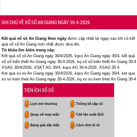
GHI CHÚ VỀ XỔ SỐ AN GIANG NGÀY 30-4-2026
Kết quả xổ số An Giang theo ngày
được cập nhật lại ngay sau khi có kết
quả xổ số An Giang mới nhất được đưa lên.
Từ khóa tìm kiếm trang này:
Kết quả xổ số An Giang ngày 30/4/2026, kqxs An Giang ngày 30/4, kết quả
xổ số kiến thiết An Giang ngày 30-4-2026, kq xổ số kiến thiết An Giang 30-4
XSAG 30/4/2026, XSKT AG 30/4, kqxs AG 30-4-2026, XSAG 30 4
Ket qua xo so An Giang ngay 30/4/2026, kqxs An Giang ngay 30/4, ket qua
xo so kien thiet An Giang ngay 30-4-2026, kq xo so kien thiet An Giang 30-4
TIỆN ÍCH XỔ SỐ
Lịch mở thưởng
Thống kê cặp số
Quay số may mắn
T.kê tần suất lôtô
Bảng giải đặc biệt
Cách tính lô tô