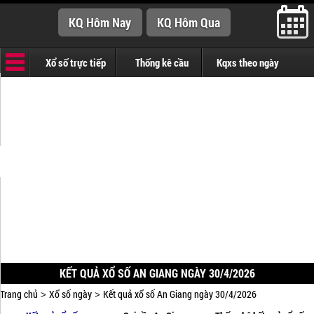
Xổ số trực tiếp
Thống kê cầu
Kqxs theo ngày
KẾT QUẢ XỔ SỐ AN GIANG NGÀY 30/4/2026
Trang chủ
Xổ số ngày
Kết quả xổ số An Giang ngày 30/4/2026
>
>