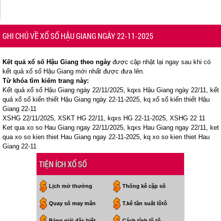
GHI CHÚ VỀ XỔ SỐ HẬU GIANG NGÀY 22-11-2025
Kết quả xổ số Hậu Giang theo ngày
được cập nhật lại ngay sau khi có
kết quả xổ số Hậu Giang mới nhất được đưa lên.
Từ khóa tìm kiếm trang này:
Kết quả xổ số Hậu Giang ngày 22/11/2025, kqxs Hậu Giang ngày 22/11, kết
quả xổ số kiến thiết Hậu Giang ngày 22-11-2025, kq xổ số kiến thiết Hậu
Giang 22-11
XSHG 22/11/2025, XSKT HG 22/11, kqxs HG 22-11-2025, XSHG 22 11
Ket qua xo so Hau Giang ngay 22/11/2025, kqxs Hau Giang ngay 22/11, ket
qua xo so kien thiet Hau Giang ngay 22-11-2025, kq xo so kien thiet Hau
Giang 22-11
TIỆN ÍCH XỔ SỐ
Lịch mở thưởng
Thống kê cặp số
Quay số may mắn
T.kê tần suất lôtô
Bảng giải đặc biệt
Cách tính lô tô