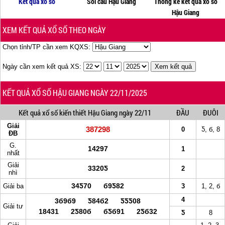
Kết quả xổ số
Soi cầu Hậu Giang
Thống kê kết quả xổ số
Hậu Giang
XEM KẾT QUẢ XỔ SỐ THEO NGÀY
Chọn tỉnh/TP cần xem KQXS:
Ngày cần xem kết quả XS:
KẾT QUẢ XỔ SỐ HẬU GIANG NGÀY 22/11/2025
Kết quả xổ số kiến thiết Hậu Giang ngày 22/11
ĐẦU
ĐUÔI
Giải
387298
0
Ƽ, б, 8
ĐB
G.
14297
1
nhất
Giải
3320Ƽ
2
nhì
34Ƽ70 б9Ƽ82
Giải ba
3
1, 2, б
4
3б9б9 Ƽ84б2 ƼƼƼ08
Giải tư
18431 2Ƽ80б бƼб91 2Ƽб32
Ƽ
8