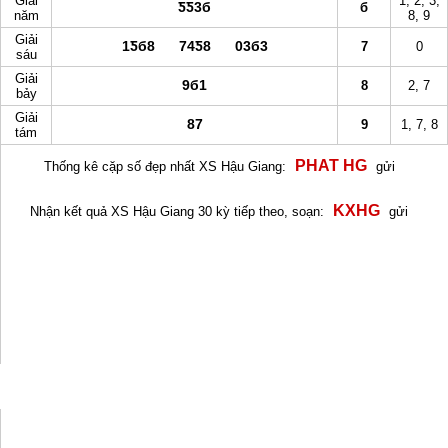
Giải
1, 2, 3,
ƼƼ3б
б
năm
8, 9
Giải
1Ƽб8 74Ƽ8 03б3
7
0
sáu
Giải
9б1
8
2, 7
bảy
Giải
87
9
1, 7, 8
tám
PHAT HG
Thống kê cặp số đẹp nhất XS Hậu Giang:
gửi
KXHG
Nhận kết quả XS Hậu Giang 30 kỳ tiếp theo, soạn:
gửi