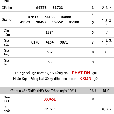
nhì
б9ƼƼ3 31723
Giải ba
3
2, 3, б
4
97б17 Ƽ4133 9б888
Giải tư
2, 3, 3,
41173 98427 32бƼ2 0Ƽ180
Ƽ
4
Giải
1874
б
7
năm
Giải
0, 1, 3,
8170 41Ƽ4 9871
7
sáu
4
Giải
Ƽ02
8
0, 8
bảy
Giải
Ƽ3
9
tám
PHAT DN
TK cặp số đẹp nhất KQXS Đồng Nai:
gửi
KXDN
Nhận Kqxs Đồng Nai 30 kỳ tiếp theo, soạn:
gửi
Kết quả xổ số kiến thiết Sóc Trăng ngày 19/11
ĐẦU
ĐUÔI
Giải
3804Ƽ1
0
ĐB
G.
2б970
1
0, 3, 7
nhất