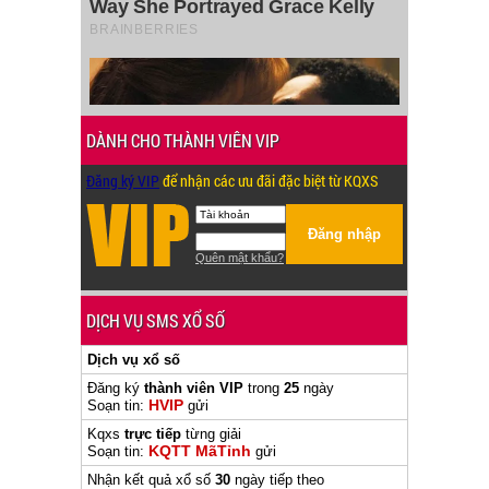
DÀNH CHO THÀNH VIÊN VIP
Đăng ký VIP
để nhận các ưu đãi đặc biệt từ KQXS
Đăng nhập
Quên mật khẩu?
DỊCH VỤ SMS XỔ SỐ
Dịch vụ xổ số
Đăng ký
thành viên VIP
trong
25
ngày
HVIP
Soạn tin:
gửi
Kqxs
trực tiếp
từng giải
KQTT MãTỉnh
Soạn tin:
gửi
Nhận kết quả xổ số
30
ngày tiếp theo