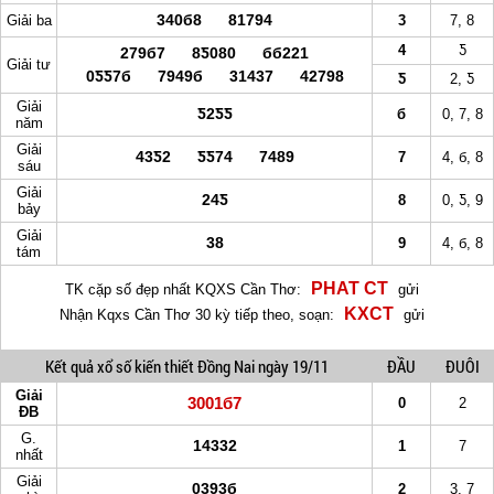
340б8 81794
Giải ba
3
7, 8
4
Ƽ
279б7 8Ƽ080 бб221
Giải tư
0ƼƼ7б 7949б 31437 42798
Ƽ
2, Ƽ
Giải
Ƽ2ƼƼ
б
0, 7, 8
năm
Giải
43Ƽ2 ƼƼ74 7489
7
4, б, 8
sáu
Giải
24Ƽ
8
0, Ƽ, 9
bảy
Giải
38
9
4, б, 8
tám
PHAT CT
TK cặp số đẹp nhất KQXS Cần Thơ:
gửi
KXCT
Nhận Kqxs Cần Thơ 30 kỳ tiếp theo, soạn:
gửi
Kết quả xổ số kiến thiết Đồng Nai ngày 19/11
ĐẦU
ĐUÔI
Giải
3001б7
0
2
ĐB
G.
14332
1
7
nhất
Giải
0393б
2
3, 7