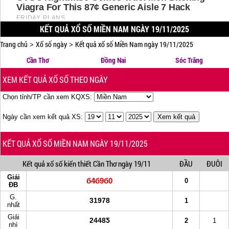
KẾT QUẢ XỔ SỐ MIỀN NAM NGÀY 19/11/2025
Trang chủ
Xổ số ngày
Kết quả xổ số Miền Nam ngày 19/11/2025
>
>
Cần Thơ
Đồng Nai
Sóc Trăng
XEM KẾT QUẢ XỔ SỐ THEO NGÀY
Chọn tỉnh/TP cần xem KQXS:
Ngày cần xem kết quả XS:
KẾT QUẢ XỔ SỐ MIỀN NAM NGÀY 19/11/2025
Kết quả xổ số kiến thiết Cần Thơ ngày 19/11
ĐẦU
ĐUÔI
Giải
б4б9б0
0
ĐB
G.
31978
1
nhất
Giải
2448Ƽ
2
1
nhì