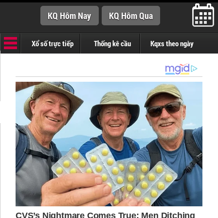
Xổ số trực tiếp
Thống kê cầu
Kqxs theo ngày