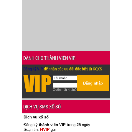
DÀNH CHO THÀNH VIÊN VIP
Đăng ký VIP
để nhận các ưu đãi đặc biệt từ KQXS
Đăng nhập
Quên mật khẩu?
DỊCH VỤ SMS XỔ SỐ
Dịch vụ xổ số
Đăng ký
thành viên VIP
trong
25
ngày
HVIP
Soạn tin:
gửi