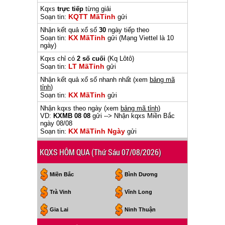
Kqxs
trực tiếp
từng giải
KQTT MãTỉnh
Soạn tin:
gửi
Nhận kết quả xổ số
30
ngày tiếp theo
KX MãTỉnh
Soạn tin:
gửi
(Mạng Viettel là 10
ngày)
Kqxs chỉ có
2 số cuối
(Kq Lôtô)
LT MãTỉnh
Soạn tin:
gửi
Nhận kết quả xổ số nhanh nhất (xem
bảng mã
tỉnh
)
KX MãTỉnh
Soạn tin:
gửi
Nhận kqxs theo ngày (xem
bảng mã tỉnh
)
VD:
KXMB 08 08
gửi
--> Nhận kqxs Miền Bắc
ngày 08/08
KX MãTỉnh Ngày
Soạn tin:
gửi
KQXS HÔM QUA (Thứ Sáu 07/08/2026)
Miền Bắc
Bình Dương
Trà Vinh
Vĩnh Long
Gia Lai
Ninh Thuận