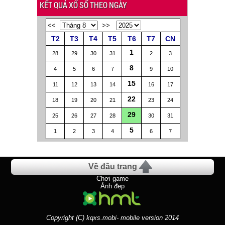
KẾT QUẢ XỔ SỐ THEO NGÀY
<<
>>
T2
T3
T4
T5
T6
T7
CN
1
28
29
30
31
2
3
8
4
5
6
7
9
10
15
11
12
13
14
16
17
22
18
19
20
21
23
24
29
25
26
27
28
30
31
5
1
2
3
4
6
7
Về đầu trang
Chơi game
Ảnh đẹp
Copyright (C) kqxs.mobi- mobile version 2014