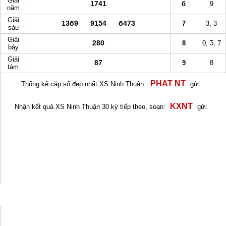
Giải
1741
б
9
năm
Giải
13б9 91Ƽ4 б473
7
3, 3
sáu
Giải
280
8
0, Ƽ, 7
bảy
Giải
87
9
8
tám
PHAT NT
Thống kê cặp số đẹp nhất XS Ninh Thuận:
gửi
KXNT
Nhận kết quả XS Ninh Thuận 30 kỳ tiếp theo, soạn:
gửi