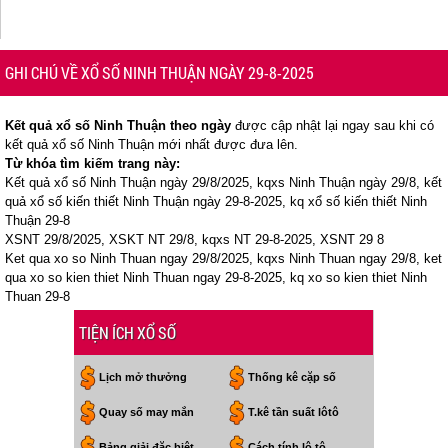
GHI CHÚ VỀ XỔ SỐ NINH THUẬN NGÀY 29-8-2025
Kết quả xổ số Ninh Thuận theo ngày
được cập nhật lại ngay sau khi có
kết quả xổ số Ninh Thuận mới nhất được đưa lên.
Từ khóa tìm kiếm trang này:
Kết quả xổ số Ninh Thuận ngày 29/8/2025, kqxs Ninh Thuận ngày 29/8, kết
quả xổ số kiến thiết Ninh Thuận ngày 29-8-2025, kq xổ số kiến thiết Ninh
Thuận 29-8
XSNT 29/8/2025, XSKT NT 29/8, kqxs NT 29-8-2025, XSNT 29 8
Ket qua xo so Ninh Thuan ngay 29/8/2025, kqxs Ninh Thuan ngay 29/8, ket
qua xo so kien thiet Ninh Thuan ngay 29-8-2025, kq xo so kien thiet Ninh
Thuan 29-8
TIỆN ÍCH XỔ SỐ
Lịch mở thưởng
Thống kê cặp số
Quay số may mắn
T.kê tần suất lôtô
Bảng giải đặc biệt
Cách tính lô tô