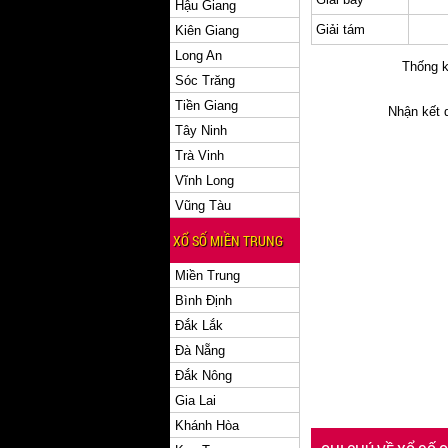
Hậu Giang
Giải tám
Kiên Giang
Long An
Thống k
Sóc Trăng
Tiền Giang
Nhận kết 
Tây Ninh
Trà Vinh
Vĩnh Long
Vũng Tàu
XỔ SỐ MIỀN TRUNG
Miền Trung
Bình Định
Đắk Lắk
Đà Nẵng
Đắk Nông
Gia Lai
Khánh Hòa