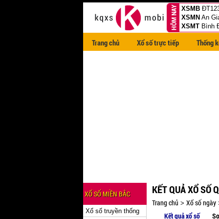
XSMB
ĐT12
XSMN
An Gi
XSMT
Bình 
Trang chủ
Xổ số trực tiếp
Thống k
KẾT QUẢ XỔ SỐ 
XỔ SỐ MIỀN BẮC
Trang chủ
Xổ số ngày
>
Xổ số truyền thống
Kết quả xổ số
So