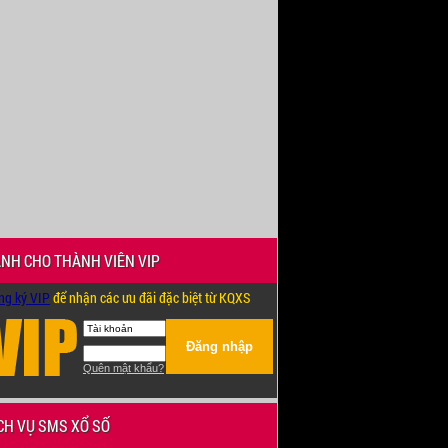
NH CHO THÀNH VIÊN VIP
ng ký VIP
để nhận các ưu đãi đặc biệt từ KQXS
Đăng nhập
Quên mật khẩu?
CH VỤ SMS XỔ SỐ