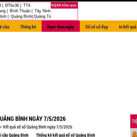
3
|
ĐT6x36
|
TT4
KQXS hôm qua
ang
|
Bình Thuận
|
Tây Ninh
Định
|
Quảng Bình
|
Quảng Trị
ê cầu
Thống kê
Kqxs theo ngày
Sổ số số đẹp
In kết quả
QUẢNG BÌNH NGÀY 7/5/2026
TI
Kết quả xổ số Quảng Bình ngày 7/5/2026
>
i cầu Quảng Bình
Thống kê kết quả xổ số Quảng Bình