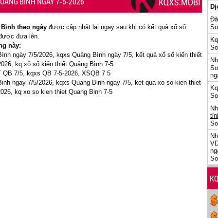
QUẢNG BÌNH NGÀY 7-5-2026
Dị
Đă
 Bình theo ngày
được cập nhật lại ngay sau khi có kết quả xổ số
So
được đưa lên.
K
ng này:
So
ình ngày 7/5/2026, kqxs Quảng Bình ngày 7/5, kết quả xổ số kiến thiết
Nh
026, kq xổ số kiến thiết Quảng Bình 7-5
So
 QB 7/5, kqxs QB 7-5-2026, XSQB 7 5
ng
inh ngay 7/5/2026, kqxs Quang Binh ngay 7/5, ket qua xo so kien thiet
Kq
026, kq xo so kien thiet Quang Binh 7-5
So
Nh
tỉn
So
Nh
V
ng
So
KQ