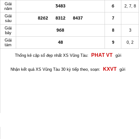
Giải
Ƽ483
б
2, 7, 8
năm
Giải
82б2 8312 8437
7
sáu
Giải
9б8
8
3
bảy
Giải
48
9
0, 2
tám
PHAT VT
Thống kê cặp số đẹp nhất XS Vũng Tàu:
gửi
KXVT
Nhận kết quả XS Vũng Tàu 30 kỳ tiếp theo, soạn:
gửi