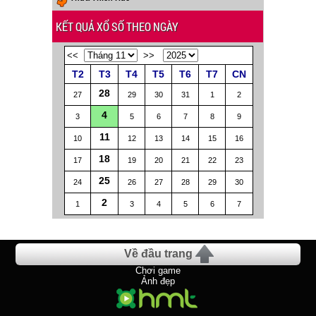
KẾT QUẢ XỔ SỐ THEO NGÀY
<<
>>
T2
T3
T4
T5
T6
T7
CN
28
27
29
30
31
1
2
4
3
5
6
7
8
9
11
10
12
13
14
15
16
18
17
19
20
21
22
23
25
24
26
27
28
29
30
2
1
3
4
5
6
7
Về đầu trang
Chơi game
Ảnh đẹp