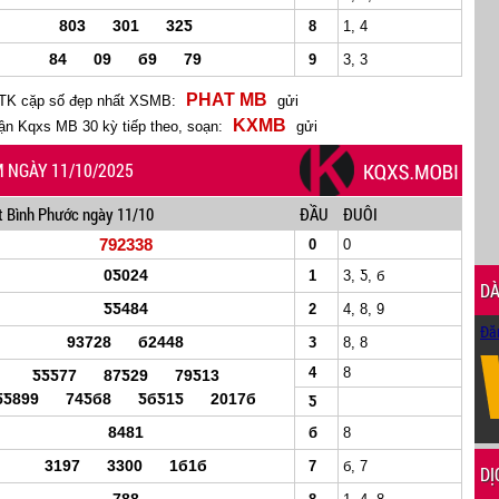
803 301 32Ƽ
8
1, 4
84 09 б9 79
9
3, 3
PHAT MB
TK cặp số đẹp nhất XSMB:
gửi
KXMB
ận Kqxs MB 30 kỳ tiếp theo, soạn:
gửi
M NGÀY 11/10/2025
ết Bình Phước ngày 11/10
ĐẦU
ĐUÔI
792338
0
0
0Ƽ024
1
3, Ƽ, б
DÀ
ƼƼ484
2
4, 8, 9
Đă
93728 б2448
3
8, 8
4
8
ƼƼƼ77 87Ƽ29 79Ƽ13
ƼƼ899 74Ƽб8 ƼбƼ1Ƽ 2017б
Ƽ
8481
б
8
3197 3300 1б1б
7
б, 7
DỊ