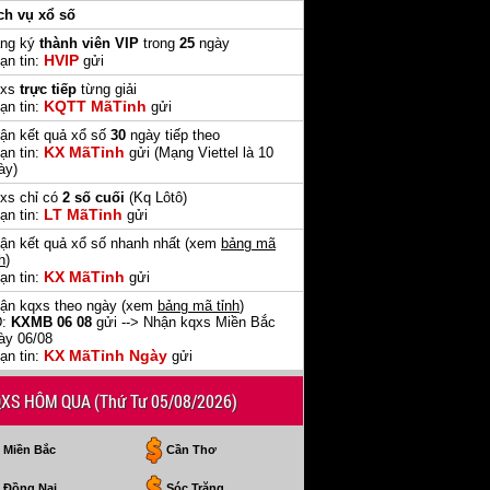
ch vụ xổ số
ng ký
thành viên VIP
trong
25
ngày
HVIP
ạn tin:
gửi
qxs
trực tiếp
từng giải
KQTT MãTỉnh
ạn tin:
gửi
ận kết quả xổ số
30
ngày tiếp theo
KX MãTỉnh
ạn tin:
gửi
(Mạng Viettel là 10
ày)
xs chỉ có
2 số cuối
(Kq Lôtô)
LT MãTỉnh
ạn tin:
gửi
ận kết quả xổ số nhanh nhất (xem
bảng mã
h
)
KX MãTỉnh
ạn tin:
gửi
ận kqxs theo ngày (xem
bảng mã tỉnh
)
D:
KXMB 06 08
gửi
--> Nhận kqxs Miền Bắc
ày 06/08
KX MãTỉnh Ngày
ạn tin:
gửi
XS HÔM QUA (Thứ Tư 05/08/2026)
Miền Bắc
Cần Thơ
Đồng Nai
Sóc Trăng