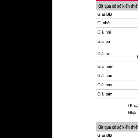
Kết quả xổ số kiến thi
Giải ĐB
G. nhất
Giải nhì
Giải ba
Giải tư
Giải năm
Giải sáu
Giải bảy
Giải tám
TK cặ
Nhận 
Kết quả xổ số kiến thi
Giải ĐB