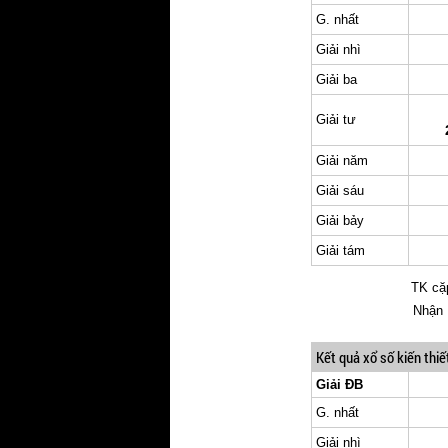
G. nhất
Giải nhì
Giải ba
Giải tư
Giải năm
Giải sáu
Giải bảy
Giải tám
TK cặ
Nhận 
Kết quả xổ số kiến thi
Giải ĐB
G. nhất
Giải nhì