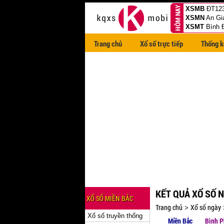
XSMB
ĐT12
XSMN
An Gi
XSMT
Bình 
Trang chủ
Xổ số trực tiếp
Thống k
KẾT QUẢ XỔ SỐ 
XỔ SỐ MIỀN BẮC
Trang chủ
Xổ số ngày
>
Xổ số truyền thống
Miền Bắc
Bình 