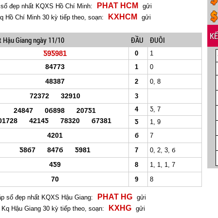
PHAT HCM
 số đẹp nhất KQXS Hồ Chí Minh:
gửi
KXHCM
 Hồ Chí Minh 30 kỳ tiếp theo, soạn:
gửi
KẾ
ết Hậu Giang ngày 11/10
ĐẦU
ĐUÔI
Ƽ9Ƽ981
0
1
84773
1
0
48387
2
0, 8
72372 32910
3
4
Ƽ, 7
24847 0б898 207Ƽ1
01728 4214Ƽ 78320 б7381
Ƽ
1, 9
4201
б
7
Ƽ8б7 847б Ƽ981
7
0, 2, 3, б
4Ƽ9
8
1, 1, 1, 7
70
9
8
PHAT HG
ặp số đẹp nhất KQXS Hậu Giang:
gửi
KXHG
Kq Hậu Giang 30 kỳ tiếp theo, soạn:
gửi