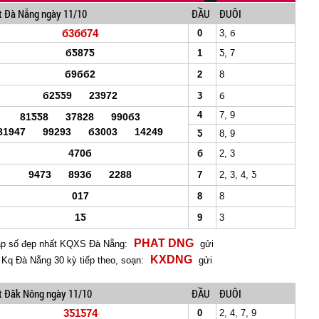
ết Đà Nẵng ngày 11/10
ĐẦU
ĐUÔI
б3бб74
0
3, б
бƼ87Ƽ
1
Ƽ, 7
б9бб2
2
8
б2ƼƼ9 23972
3
б
4
7, 9
81ƼƼ8 37828 990б3
81947 99293 б3003 14249
Ƽ
8, 9
470б
б
2, 3
9473 893б 2288
7
2, 3, 4, Ƽ
017
8
8
1Ƽ
9
3
PHAT DNG
p số đẹp nhất KQXS Đà Nẵng:
gửi
KXDNG
Kq Đà Nẵng 30 kỳ tiếp theo, soạn:
gửi
ết Đăk Nông ngày 11/10
ĐẦU
ĐUÔI
3Ƽ1Ƽ74
0
2, 4, 7, 9