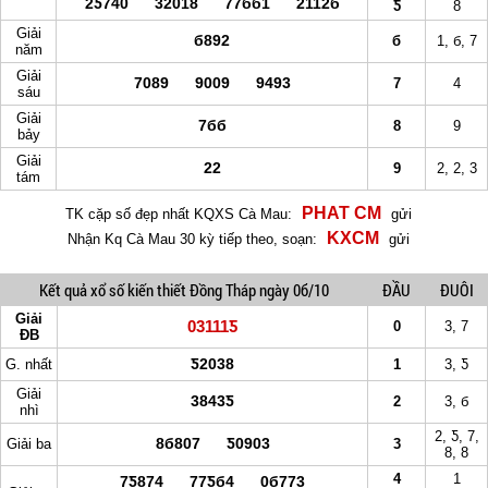
2Ƽ740 32018 77бб1 2112б
Ƽ
8
Giải
б892
б
1, б, 7
năm
Giải
7089 9009 9493
7
4
sáu
Giải
7бб
8
9
bảy
Giải
22
9
2, 2, 3
tám
PHAT CM
TK cặp số đẹp nhất KQXS Cà Mau:
gửi
KXCM
Nhận Kq Cà Mau 30 kỳ tiếp theo, soạn:
gửi
Kết quả xổ số kiến thiết Đồng Tháp ngày 0б/10
ĐẦU
ĐUÔI
Giải
03111Ƽ
0
3, 7
ĐB
Ƽ2038
G. nhất
1
3, Ƽ
Giải
3843Ƽ
2
3, б
nhì
2, Ƽ, 7,
8б807 Ƽ0903
Giải ba
3
8, 8
4
1
7Ƽ874 77Ƽб4 0б773