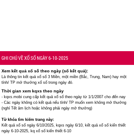
GHI CHÚ VỀ XỔ SỐ NGÀY 6-10-2025
Xem kết quả xổ số theo ngày (sổ kết quả):
Là thông tin kết quả xổ số 3 Miền, một miền (Bắc, Trung, Nam) hay một
tỉnh/ TP mở thưởng xổ số trong ngày đó.
Thời gian xem kqxs theo ngày
- kqxs.mobi cung cấp kết quả xổ số theo ngày từ 1/1/2007 cho đến nay
- Các ngày không có kết quả nếu tỉnh/ TP muốn xem không mở thưởng
(nghỉ Tết âm lịch hoặc không phải ngày mở thưởng)
Từ khóa tìm kiếm trang này:
Kết quả xổ số ngày 6/10/2025, kqxs ngày 6/10, kết quả xổ số kiến thiết
ngày 6-10-2025, kq xổ số kiến thiết 6-10