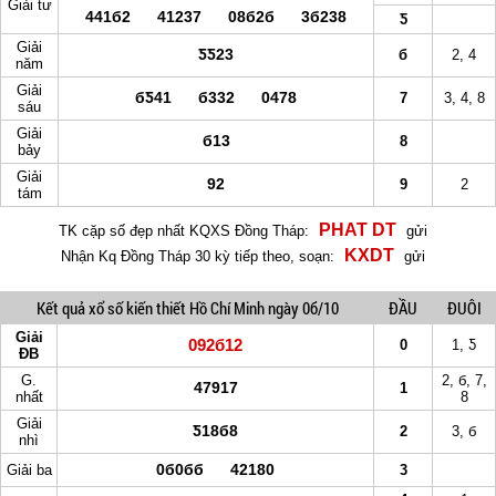
Giải tư
441б2 41237 08б2б 3б238
Ƽ
Giải
ƼƼ23
б
2, 4
năm
Giải
бƼ41 б332 0478
7
3, 4, 8
sáu
Giải
б13
8
bảy
Giải
92
9
2
tám
PHAT DT
TK cặp số đẹp nhất KQXS Đồng Tháp:
gửi
KXDT
Nhận Kq Đồng Tháp 30 kỳ tiếp theo, soạn:
gửi
Kết quả xổ số kiến thiết Hồ Chí Minh ngày 0б/10
ĐẦU
ĐUÔI
Giải
092б12
0
1, Ƽ
ĐB
G.
2, б, 7,
47917
1
nhất
8
Giải
Ƽ18б8
2
3, б
nhì
0б0бб 42180
Giải ba
3