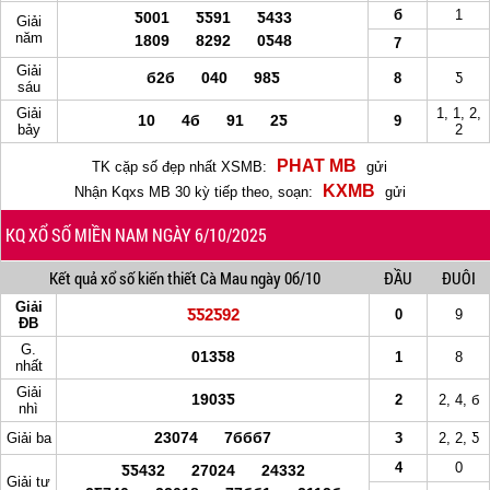
б
1
Ƽ001 ƼƼ91 Ƽ433
Giải
năm
1809 8292 0Ƽ48
7
Giải
б2б 040 98Ƽ
8
Ƽ
sáu
Giải
1, 1, 2,
10 4б 91 2Ƽ
9
bảy
2
PHAT MB
TK cặp số đẹp nhất XSMB:
gửi
KXMB
Nhận Kqxs MB 30 kỳ tiếp theo, soạn:
gửi
KQ XỔ SỐ MIỀN NAM NGÀY 6/10/2025
Kết quả xổ số kiến thiết Cà Mau ngày 0б/10
ĐẦU
ĐUÔI
Giải
ƼƼ2Ƽ92
0
9
ĐB
G.
013Ƽ8
1
8
nhất
Giải
1903Ƽ
2
2, 4, б
nhì
23074 7ббб7
Giải ba
3
2, 2, Ƽ
4
0
ƼƼ432 27024 24332
Giải tư