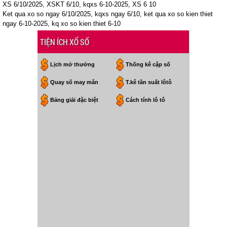
XS 6/10/2025, XSKT 6/10, kqxs 6-10-2025, XS 6 10
Ket qua xo so ngay 6/10/2025, kqxs ngay 6/10, ket qua xo so kien thiet
ngay 6-10-2025, kq xo so kien thiet 6-10
TIỆN ÍCH XỔ SỐ
Lịch mở thưởng
Thống kê cặp số
Quay số may mắn
T.kê tần suất lôtô
Bảng giải đặc biệt
Cách tính lô tô