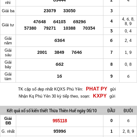
2
4
nhì
23079 330Ƽ0
Giải ba
3
4, б, 8,
4
47б48 б410Ƽ б929б
8, 9
Giải tư
Ƽ7380 79271 10388 703Ƽ4
Ƽ
0, 4
Giải
б3б4
б
2, 4
năm
Giải
2001 3849 7б4б
7
1, 9
sáu
Giải
бб2
8
0, 8
bảy
Giải
1б
9
б
tám
PHAT PY
TK cặp số đẹp nhất KQXS Phú Yên:
gửi
KXPY
Nhận Kq Phú Yên 30 kỳ tiếp theo, soạn:
gửi
Kết quả xổ số kiến thiết Thừa Thiên Huế ngày 0б/10
ĐẦU
ĐUÔI
Giải
99Ƽ118
0
б
ĐB
9Ƽ99б
G. nhất
1
2, 8, 9