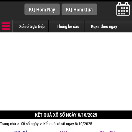
Xổ số trực tiếp
Thống kê cầu
Kqxs theo ngày
KẾT QUẢ XỔ SỐ NGÀY 6/10/2025
Trang chủ
Xổ số ngày
Kết quả xổ số ngày 6/10/2025
>
>