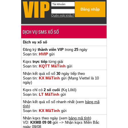
Đăng nhập
Quên mật khẩu?
DỊCH VỤ SMS XỔ SỐ
Dịch vụ xổ số
Đăng ký
thành viên VIP
trong
25
ngày
HVIP
Soạn tin:
gửi
Kqxs
trực tiếp
từng giải
KQTT MãTỉnh
Soạn tin:
gửi
Nhận kết quả xổ số
30
ngày tiếp theo
KX MãTỉnh
Soạn tin:
gửi
(Mạng Viettel là 10
ngày)
Kqxs chỉ có
2 số cuối
(Kq Lôtô)
LT MãTỉnh
Soạn tin:
gửi
Nhận kết quả xổ số nhanh nhất (xem
bảng mã
tỉnh
)
KX MãTỉnh
Soạn tin:
gửi
Nhận kqxs theo ngày (xem
bảng mã tỉnh
)
VD:
KXMB 09 08
gửi
--> Nhận kqxs Miền Bắc
ngày 09/08