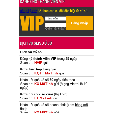
DÀNH CHO THÀNH VIÊN VIP
Đăng ký VIP
để nhận các ưu đãi đặc biệt từ KQXS
Đăng nhập
Quên mật khẩu?
DỊCH VỤ SMS XỔ SỐ
Dịch vụ xổ số
Đăng ký
thành viên VIP
trong
25
ngày
HVIP
Soạn tin:
gửi
Kqxs
trực tiếp
từng giải
KQTT MãTỉnh
Soạn tin:
gửi
Nhận kết quả xổ số
30
ngày tiếp theo
KX MãTỉnh
Soạn tin:
gửi
(Mạng Viettel là 10
ngày)
Kqxs chỉ có
2 số cuối
(Kq Lôtô)
LT MãTỉnh
Soạn tin:
gửi
Nhận kết quả xổ số nhanh nhất (xem
bảng mã
tỉnh
)
KX MãTỉnh
Soạn tin:
gửi