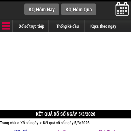
Xổ số trực tiếp
Thống kê cầu
Kqxs theo ngày
KẾT QUẢ XỔ SỐ NGÀY 5/3/2026
Trang chủ
Xổ số ngày
Kết quả xổ số ngày 5/3/2026
>
>