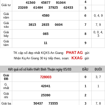
4
41Ƽб0 4Ƽ877 910б4
Giải tư
232б9 б1484 3792Ƽ б2433
Ƽ
Giải
4Ƽ80
б
0, 4, 9
năm
Giải
381Ƽ 283Ƽ 0б04
7
7, 9
sáu
Giải
0, 0, 4,
08Ƽ
8
bảy
Ƽ
Giải
11
9
tám
PHAT AG
TK cặp số đẹp nhất KQXS An Giang:
gửi
KXAG
Nhận Kq An Giang 30 kỳ tiếp theo, soạn:
gửi
Kết quả xổ số kiến thiết Bình Thuận ngày 0Ƽ/03
ĐẦU
ĐUÔI
Giải
728003
0
3, 7
ĐB
G.
42041
1
1
nhất
Giải
2Ƽ390
2
nhì
Ƽ0437 73ƼƼƼ
Giải ba
3
7, 8