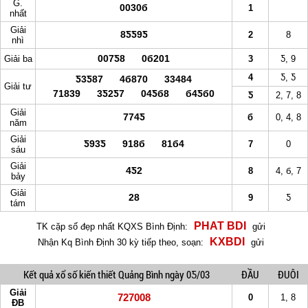
G.
0030б
1
nhất
Giải
8ƼƼ9Ƽ
2
8
nhì
007Ƽ8 0б201
Giải ba
3
Ƽ, 9
4
Ƽ, Ƽ
Ƽ3Ƽ87 4б870 33484
Giải tư
71839 3Ƽ2Ƽ7 04Ƽб8 б4Ƽб0
Ƽ
2, 7, 8
Giải
774Ƽ
б
0, 4, 8
năm
Giải
Ƽ93Ƽ 918б 81б4
7
0
sáu
Giải
4Ƽ2
8
4, б, 7
bảy
Giải
28
9
Ƽ
tám
PHAT BDI
TK cặp số đẹp nhất KQXS Bình Định:
gửi
KXBDI
Nhận Kq Bình Định 30 kỳ tiếp theo, soạn:
gửi
Kết quả xổ số kiến thiết Quảng Bình ngày 0Ƽ/03
ĐẦU
ĐUÔI
Giải
727008
0
1, 8
ĐB