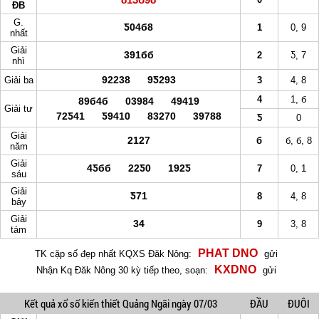
ĐB
G.
Ƽ04б8
1
0, 9
nhất
Giải
391бб
2
Ƽ, 7
nhì
92238 9Ƽ293
Giải ba
3
4, 8
4
1, б
89б4б 03984 49419
Giải tư
72Ƽ41 Ƽ9410 83270 39788
Ƽ
0
Giải
2127
б
б, б, 8
năm
Giải
4Ƽбб 22Ƽ0 192Ƽ
7
0, 1
sáu
Giải
Ƽ71
8
4, 8
bảy
Giải
34
9
3, 8
tám
PHAT DNO
TK cặp số đẹp nhất KQXS Đăk Nông:
gửi
KXDNO
Nhận Kq Đăk Nông 30 kỳ tiếp theo, soạn:
gửi
Kết quả xổ số kiến thiết Quảng Ngãi ngày 07/03
ĐẦU
ĐUÔI