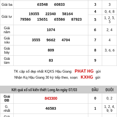
б3Ƽ48 б0833
Giải ba
3
3
4
0, 4, 8
193ƼƼ 22340 Ƽ81б4
Giải tư
1, 2, Ƽ,
79Ƽ8б 1ƼбƼ1 бƼƼ8б 87923
Ƽ
Ƽ
Giải
1074
б
2, 4
năm
Giải
3ƼƼƼ 9бб2 4704
7
4
sáu
Giải
809
8
3, б, б
bảy
Giải
83
9
tám
PHAT HG
TK cặp số đẹp nhất KQXS Hậu Giang:
gửi
KXHG
Nhận Kq Hậu Giang 30 kỳ tiếp theo, soạn:
gửi
Kết quả xổ số kiến thiết Long An ngày 07/03
ĐẦU
ĐUÔI
Giải
843300
0
0, 2
ĐB
G.
1, 2, 4,
4бƼ83
1
nhất
9, 9
Giải