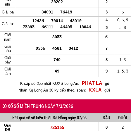
29202
2
nhì
34091 7б419
Giải ba
3
б
4
0, б, 9
1243б 79014 43019
Giải tư
7Ƽ39Ƽ бб111 4б49Ƽ 1804б
Ƽ
Ƽ, б
Giải
30ƼƼ
б
năm
Giải
0ƼƼб 4Ƽ81 3412
7
sáu
Giải
740
8
1, 3
bảy
Giải
49
9
1, Ƽ, Ƽ
tám
PHAT LA
TK cặp số đẹp nhất KQXS Long An:
gửi
KXLA
Nhận Kq Long An 30 kỳ tiếp theo, soạn:
gửi
KQ XỔ SỐ MIỀN TRUNG NGÀY 7/3/2026
Kết quả xổ số kiến thiết Đà Nẵng ngày 07/03
ĐẦU
ĐUÔI
Giải
72Ƽ1ƼƼ
0
2
ĐB