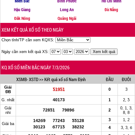
Miền Bắc
Bình Phước
Hồ Chí Minh
Hậu Giang
Long An
Đà Nẵng
Đăk Nông
Quảng Ngãi
XEM KẾT QUẢ XỔ SỐ THEO NGÀY
Chọn tỉnh/TP cần xem KQXS:
Ngày cần xem kết quả XS:
KQ XỔ SỐ MIỀN BẮC NGÀY 7/3/2026
XSMB- XSTD >> Kết quả xổ số Nam Định
ĐẦU
ĐUÔI
Giải
Ƽ19Ƽ1
0
3
ĐB
40173
G. nhất
1
2, Ƽ
Giải
0, 1, 3,
728Ƽ1 7989б
2
nhì
8, 8
3
1, 2
142б9 77243 ƼƼ128
Giải ba
30123 б771Ƽ 38232
4
3, 3, б