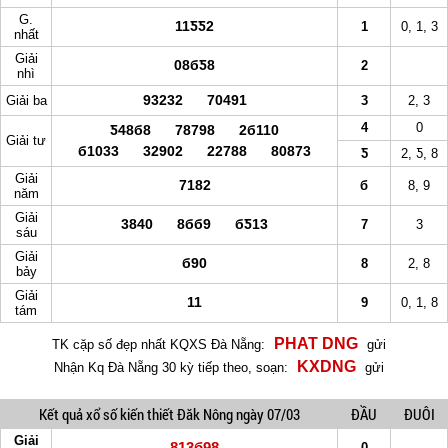
G.
11ƼƼ2
1
0, 1, 3
nhất
Giải
08бƼ8
2
nhì
93232 70491
Giải ba
3
2, 3
4
0
Ƽ48б8 78798 2б110
Giải tư
б1033 32902 22788 80873
Ƽ
2, Ƽ, 8
Giải
7182
б
8, 9
năm
Giải
3840 8бб9 бƼ13
7
3
sáu
Giải
б90
8
2, 8
bảy
Giải
11
9
0, 1, 8
tám
PHAT DNG
TK cặp số đẹp nhất KQXS Đà Nẵng:
gửi
KXDNG
Nhận Kq Đà Nẵng 30 kỳ tiếp theo, soạn:
gửi
Kết quả xổ số kiến thiết Đăk Nông ngày 07/03
ĐẦU
ĐUÔI
Giải
813б98
0