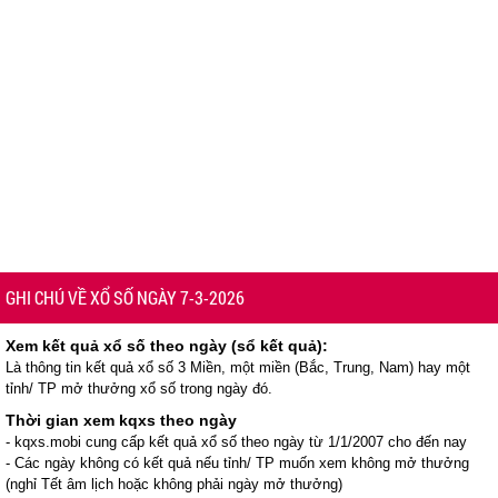
GHI CHÚ VỀ XỔ SỐ NGÀY 7-3-2026
Xem kết quả xổ số theo ngày (sổ kết quả):
Là thông tin kết quả xổ số 3 Miền, một miền (Bắc, Trung, Nam) hay một
tỉnh/ TP mở thưởng xổ số trong ngày đó.
Thời gian xem kqxs theo ngày
- kqxs.mobi cung cấp kết quả xổ số theo ngày từ 1/1/2007 cho đến nay
- Các ngày không có kết quả nếu tỉnh/ TP muốn xem không mở thưởng
(nghỉ Tết âm lịch hoặc không phải ngày mở thưởng)