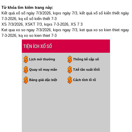
Từ khóa tìm kiếm trang này:
Kết quả xổ số ngày 7/3/2026, kqxs ngày 7/3, kết quả xổ số kiến thiết ngày
7-3-2026, kq xổ số kiến thiết 7-3
XS 7/3/2026, XSKT 7/3, kqxs 7-3-2026, XS 7 3
Ket qua xo so ngay 7/3/2026, kqxs ngay 7/3, ket qua xo so kien thiet ngay
7-3-2026, kq xo so kien thiet 7-3
TIỆN ÍCH XỔ SỐ
Lịch mở thưởng
Thống kê cặp số
Quay số may mắn
T.kê tần suất lôtô
Bảng giải đặc biệt
Cách tính lô tô