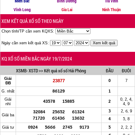
Miền Bắc
Bình Dương
Trà Vinh
Vĩnh Long
Gia Lai
Ninh Thuận
XEM KẾT QUẢ XỔ SỐ THEO NGÀY
Chọn tỉnh/TP cần xem KQXS:
Ngày cần xem kết quả XS:
KQ XỔ SỐ MIỀN BẮC NGÀY 19/7/2024
XSMB- XSTD >> Kết quả xổ số Hải Phòng
ĐẦU
ĐUÔI
Giải
23877
0
7
ĐB
8б129
G. nhất
1
Giải
0, 2, 4,
43Ƽ78 1Ƽ88Ƽ
2
nhì
4, 9
3
2, б, 9
32084 2ƼбƼ2 б1324
Giải ba
71720 б143б 13б32
4
Ƽ, 8
0924 Ƽббб 274Ƽ 9173
Giải tư
Ƽ
2, 2, 2