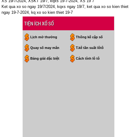
XS 19/7/2024, XSKT 19/7, kqxs 19-7-2024, XS 19 7
Ket qua xo so ngay 19/7/2024, kqxs ngay 19/7, ket qua xo so kien thiet
ngay 19-7-2024, kq xo so kien thiet 19-7
TIỆN ÍCH XỔ SỐ
Lịch mở thưởng
Thống kê cặp số
Quay số may mắn
T.kê tần suất lôtô
Bảng giải đặc biệt
Cách tính lô tô