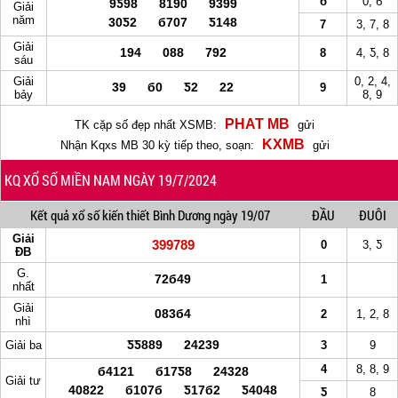
б
0, б
9Ƽ98 8190 9399
Giải
năm
30Ƽ2 б707 Ƽ148
7
3, 7, 8
Giải
194 088 792
8
4, Ƽ, 8
sáu
Giải
0, 2, 4,
39 б0 Ƽ2 22
9
bảy
8, 9
PHAT MB
TK cặp số đẹp nhất XSMB:
gửi
KXMB
Nhận Kqxs MB 30 kỳ tiếp theo, soạn:
gửi
KQ XỔ SỐ MIỀN NAM NGÀY 19/7/2024
Kết quả xổ số kiến thiết Bình Dương ngày 19/07
ĐẦU
ĐUÔI
Giải
399789
0
3, Ƽ
ĐB
G.
72б49
1
nhất
Giải
083б4
2
1, 2, 8
nhì
ƼƼ889 24239
Giải ba
3
9
4
8, 8, 9
б4121 б17Ƽ8 24328
Giải tư
40822 б107б Ƽ17б2 Ƽ4048
Ƽ
8