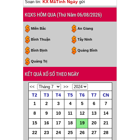
KX MãTỉnh Ngày
Soạn tin:
gửi
KQXS HÔM QUA (Thứ Năm 06/08/2026)
Miền Bắc
An Giang
Bình Thuận
Tây Ninh
Bình Định
Quảng Bình
Quảng Trị
KẾT QUẢ XỔ SỐ THEO NGÀY
<<
>>
T2
T3
T4
T5
T6
T7
CN
1
2
3
4
5
6
7
8
9
10
11
12
13
14
15
16
17
18
19
20
21
22
23
24
25
26
27
28