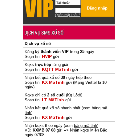
Đăng nhập
Quên mật khẩu?
DỊCH VỤ SMS XỔ SỐ
Dịch vụ xổ số
Đăng ký
thành viên VIP
trong
25
ngày
HVIP
Soạn tin:
gửi
Kqxs
trực tiếp
từng giải
KQTT MãTỉnh
Soạn tin:
gửi
Nhận kết quả xổ số
30
ngày tiếp theo
KX MãTỉnh
Soạn tin:
gửi
(Mạng Viettel là 10
ngày)
Kqxs chỉ có
2 số cuối
(Kq Lôtô)
LT MãTỉnh
Soạn tin:
gửi
Nhận kết quả xổ số nhanh nhất (xem
bảng mã
tỉnh
)
KX MãTỉnh
Soạn tin:
gửi
Nhận kqxs theo ngày (xem
bảng mã tỉnh
)
VD:
KXMB 07 08
gửi
--> Nhận kqxs Miền Bắc
ngày 07/08