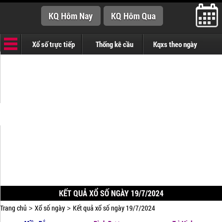
Xổ số trực tiếp
Thống kê cầu
Kqxs theo ngày
KẾT QUẢ XỔ SỐ NGÀY 19/7/2024
Trang chủ
Xổ số ngày
Kết quả xổ số ngày 19/7/2024
>
>