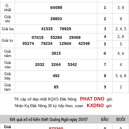
G.
бб088
1
Ƽ, 9
nhất
Giải
28803
2
9
nhì
41Ƽ3Ƽ 78929
Giải ba
3
2, 4, Ƽ
4
2, 8
07б19 ƼƼ28б 29408
Giải tư
9Ƽ274 79234 129бб 42Ƽ48
Ƽ
Ƽ
Giải
381Ƽ
б
4, б
năm
Giải
2032 32б4 Ƽ342
7
4
sáu
Giải
492
8
Ƽ, б, 8
bảy
Giải
8Ƽ
9
2
tám
PHAT DNO
TK cặp số đẹp nhất KQXS Đăk Nông:
gửi
KXDNO
Nhận Kq Đăk Nông 30 kỳ tiếp theo, soạn:
gửi
Kết quả xổ số kiến thiết Quảng Ngãi ngày 20/07
ĐẦU
ĐUÔI
Giải
9733б0
0
9