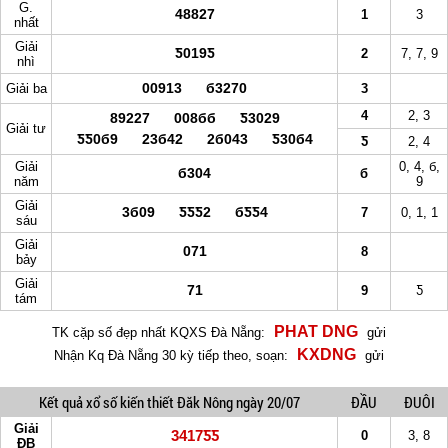
G.
48827
1
3
nhất
Giải
Ƽ019Ƽ
2
7, 7, 9
nhì
00913 б3270
Giải ba
3
4
2, 3
89227 008бб Ƽ3029
Giải tư
ƼƼ0б9 23б42 2б043 Ƽ30б4
Ƽ
2, 4
Giải
0, 4, б,
б304
б
năm
9
Giải
3б09 ƼƼƼ2 бƼƼ4
7
0, 1, 1
sáu
Giải
071
8
bảy
Giải
71
9
Ƽ
tám
PHAT DNG
TK cặp số đẹp nhất KQXS Đà Nẵng:
gửi
KXDNG
Nhận Kq Đà Nẵng 30 kỳ tiếp theo, soạn:
gửi
Kết quả xổ số kiến thiết Đăk Nông ngày 20/07
ĐẦU
ĐUÔI
Giải
3417ƼƼ
0
3, 8
ĐB