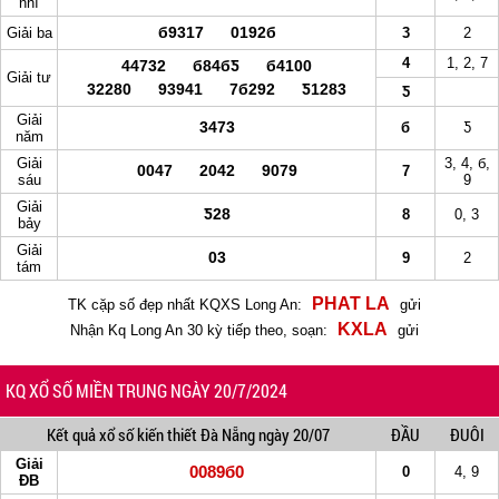
nhì
б9317 0192б
Giải ba
3
2
4
1, 2, 7
44732 б84бƼ б4100
Giải tư
32280 93941 7б292 Ƽ1283
Ƽ
Giải
3473
б
Ƽ
năm
Giải
3, 4, б,
0047 2042 9079
7
sáu
9
Giải
Ƽ28
8
0, 3
bảy
Giải
03
9
2
tám
PHAT LA
TK cặp số đẹp nhất KQXS Long An:
gửi
KXLA
Nhận Kq Long An 30 kỳ tiếp theo, soạn:
gửi
KQ XỔ SỐ MIỀN TRUNG NGÀY 20/7/2024
Kết quả xổ số kiến thiết Đà Nẵng ngày 20/07
ĐẦU
ĐUÔI
Giải
0089б0
0
4, 9
ĐB