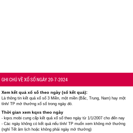
GHI CHÚ VỀ XỔ SỐ NGÀY 20-7-2024
Xem kết quả xổ số theo ngày (sổ kết quả):
Là thông tin kết quả xổ số 3 Miền, một miền (Bắc, Trung, Nam) hay một
tỉnh/ TP mở thưởng xổ số trong ngày đó.
Thời gian xem kqxs theo ngày
- kqxs.mobi cung cấp kết quả xổ số theo ngày từ 1/1/2007 cho đến nay
- Các ngày không có kết quả nếu tỉnh/ TP muốn xem không mở thưởng
(nghỉ Tết âm lịch hoặc không phải ngày mở thưởng)