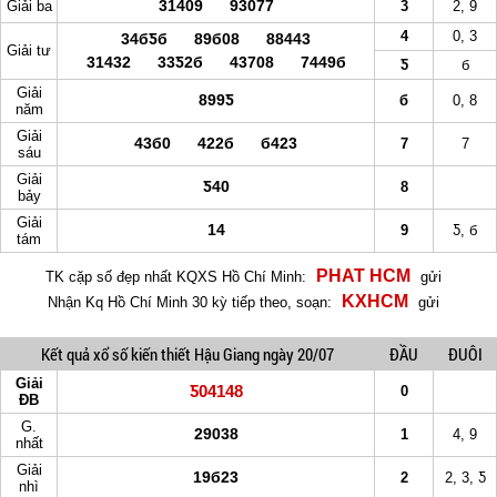
31409 93077
Giải ba
3
2, 9
4
0, 3
34бƼб 89б08 88443
Giải tư
31432 33Ƽ2б 43708 7449б
Ƽ
б
Giải
899Ƽ
б
0, 8
năm
Giải
43б0 422б б423
7
7
sáu
Giải
Ƽ40
8
bảy
Giải
14
9
Ƽ, б
tám
PHAT HCM
TK cặp số đẹp nhất KQXS Hồ Chí Minh:
gửi
KXHCM
Nhận Kq Hồ Chí Minh 30 kỳ tiếp theo, soạn:
gửi
Kết quả xổ số kiến thiết Hậu Giang ngày 20/07
ĐẦU
ĐUÔI
Giải
Ƽ04148
0
ĐB
G.
29038
1
4, 9
nhất
Giải
19б23
2
2, 3, Ƽ
nhì