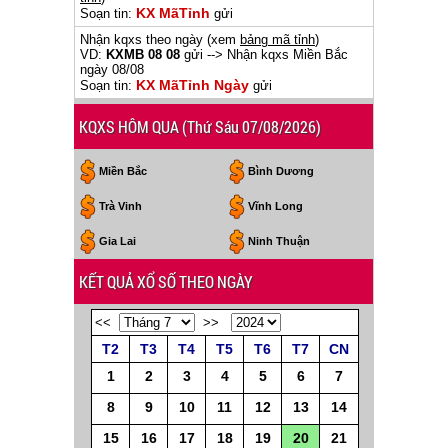
KX MãTỉnh
Soạn tin:
gửi
Nhận kqxs theo ngày (xem
bảng mã tỉnh
)
VD:
KXMB 08 08
gửi
--> Nhận kqxs Miền Bắc
ngày 08/08
KX MãTỉnh Ngày
Soạn tin:
gửi
KQXS HÔM QUA (Thứ Sáu 07/08/2026)
Miền Bắc
Bình Dương
Trà Vinh
Vĩnh Long
Gia Lai
Ninh Thuận
KẾT QUẢ XỔ SỐ THEO NGÀY
<<
>>
T2
T3
T4
T5
T6
T7
CN
1
2
3
4
5
6
7
8
9
10
11
12
13
14
15
16
17
18
19
20
21